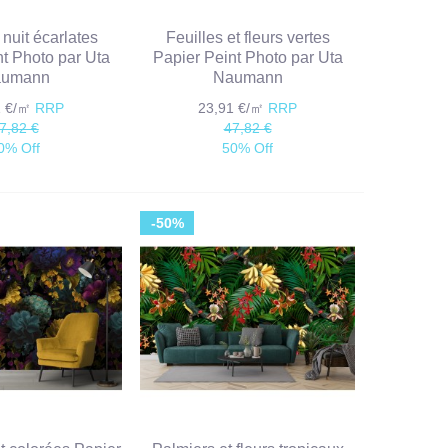
 nuit écarlates
Feuilles et fleurs vertes
nt Photo par Uta
Papier Peint Photo par Uta
umann
Naumann
1 €/㎡
RRP
23,91 €/㎡
RRP
7,82 €
47,82 €
0% Off
50% Off
-50%