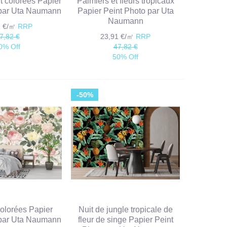
it colorées Papier
Palmiers et fleurs tropicaux
 par Uta Naumann
Papier Peint Photo par Uta
Naumann
1 €/㎡
RRP
7,82 €
23,91 €/㎡
RRP
0% Off
47,82 €
50% Off
-50%
olorées Papier
Nuit de jungle tropicale de
 par Uta Naumann
fleur de singe Papier Peint