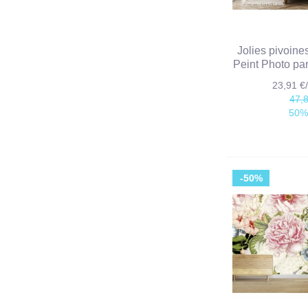
Jolies pivoine
Peint Photo p
23,91 
47,
50%
-50%