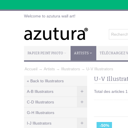
Welcome to azutura wall art!
PAPIER PEINT PHOTO
ARTISTS
TÉLÉCHARGEZ V
Accueil
→
Artists
→
Illustrators
→
U-V Illustrators
U-V Illustra
« Back to Illustrators
A-B Illustrators
Total des articles 
C-D Illustrators
G-H Illustrators
I-J Illustrators
-50%