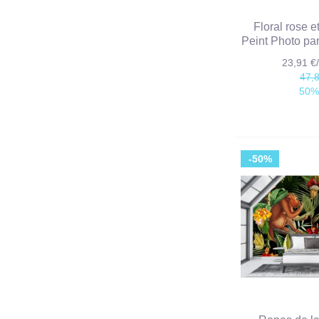
Floral rose e
Peint Photo p
23,91 
47,
50%
-50%