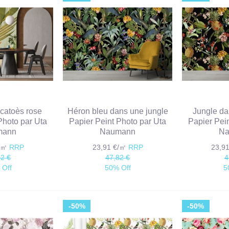
acatoès rose
Héron bleu dans une jungle
Jungle da
Photo par Uta
Papier Peint Photo par Uta
Papier Pei
mann
Naumann
Na
€/㎡
RRP
23,91 €/㎡
RRP
23,9
82 €
47,82 €
4
 Off
50% Off
5
-50%
-50%