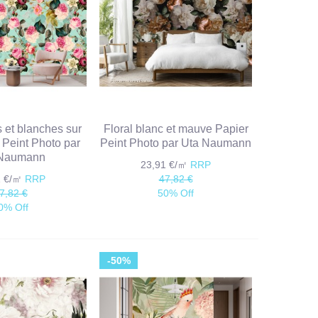
s et blanches sur
Floral blanc et mauve Papier
 Peint Photo par
Peint Photo par Uta Naumann
 Naumann
23,91 €/㎡
RRP
1 €/㎡
RRP
47,82 €
7,82 €
50% Off
0% Off
-50%