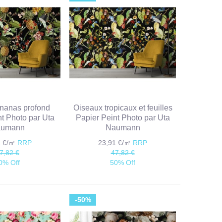
nanas profond
Oiseaux tropicaux et feuilles
nt Photo par Uta
Papier Peint Photo par Uta
umann
Naumann
1 €/㎡
RRP
23,91 €/㎡
RRP
7,82 €
47,82 €
0% Off
50% Off
-50%