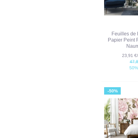
Feuilles de
Papier Peint 
Nau
23,91 
47,
50%
-50%