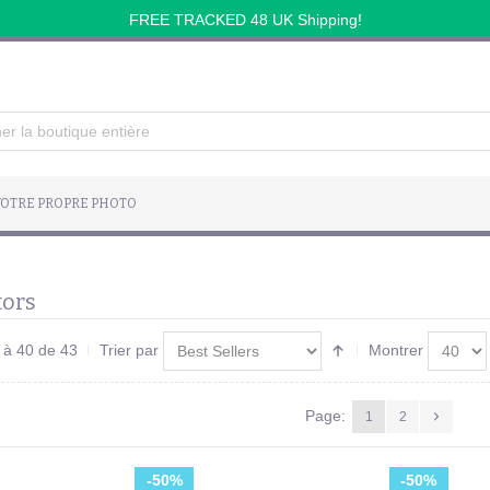
FREE TRACKED 48 UK Shipping!
OTRE PROPRE PHOTO
tors
1 à 40 de 43
Trier par
Montrer
Page:
1
2
-50%
-50%