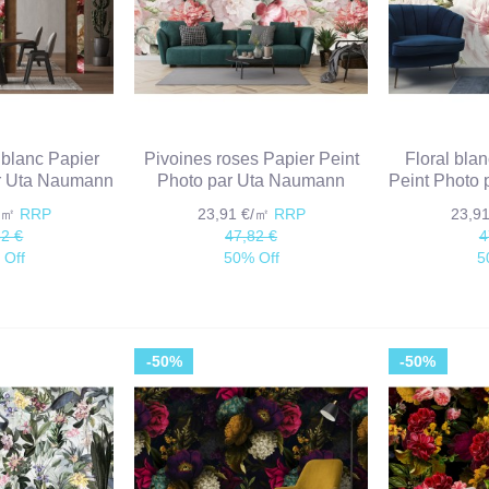
t blanc Papier
Pivoines roses Papier Peint
Floral blan
ar Uta Naumann
Photo par Uta Naumann
Peint Photo
€/㎡
RRP
23,91 €/㎡
RRP
23,9
82 €
47,82 €
4
 Off
50% Off
5
-50%
-50%