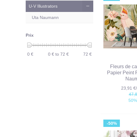
U-V Illustrators
Uta Naumann
Prix
0 €
0 € to 72 €
72 €
Fleurs de c
Papier Peint 
Nau
23,91 
47,
50%
-50%