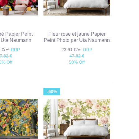
oré Papier Peint
Fleur rose et jaune Papier
r Uta Naumann
Peint Photo par Uta Naumann
1 €/㎡
RRP
23,91 €/㎡
RRP
7,82 €
47,82 €
0% Off
50% Off
-50%