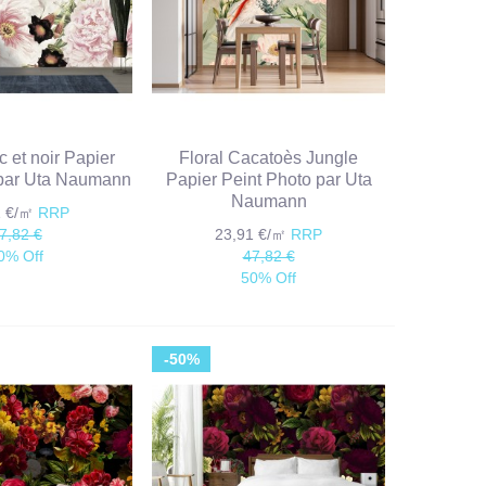
c et noir Papier
Floral Cacatoès Jungle
 par Uta Naumann
Papier Peint Photo par Uta
Naumann
1 €/㎡
RRP
7,82 €
23,91 €/㎡
RRP
0% Off
47,82 €
50% Off
-50%