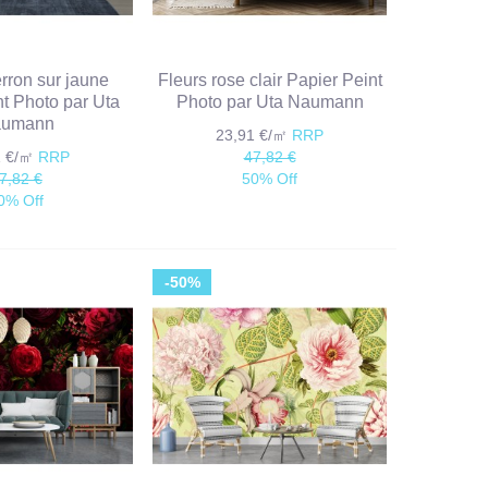
rron sur jaune
Fleurs rose clair Papier Peint
nt Photo par Uta
Photo par Uta Naumann
umann
23,91 €/㎡
RRP
1 €/㎡
RRP
47,82 €
7,82 €
50% Off
0% Off
-50%