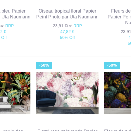
t bleu Papier
Oiseau tropical floral Papier
Fleurs de
ar Uta Naumann
Peint Photo par Uta Naumann
Papier Pei
Na
€/㎡
RRP
23,91 €/㎡
RRP
82 €
47,82 €
23,9
 Off
50% Off
4
5
-50%
-50%