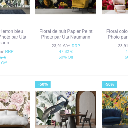
 Herron bleu
Floral de nuit Papier Peint
Floral col
Photo par Uta
Photo par Uta Naumann
Photo pa
mann
23,91 €/㎡
RRP
23,9
€/㎡
RRP
47,82 €
4
82 €
50% Off
5
 Off
-50%
-50%