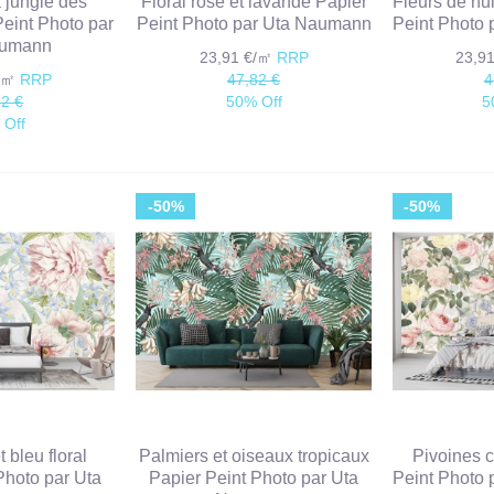
 jungle des
Floral rose et lavande Papier
Fleurs de nu
Peint Photo par
Peint Photo par Uta Naumann
Peint Photo
aumann
23,91 €/㎡
RRP
23,9
€/㎡
RRP
47,82 €
4
82 €
50% Off
5
 Off
-50%
-50%
 bleu floral
Palmiers et oiseaux tropicaux
Pivoines c
Photo par Uta
Papier Peint Photo par Uta
Peint Photo