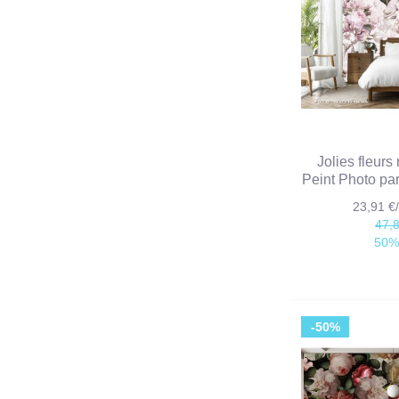
Jolies fleurs
Peint Photo p
23,91 
47,
50%
-50%