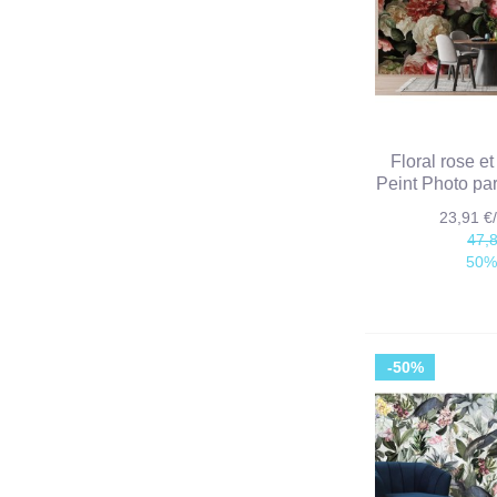
Floral rose e
Peint Photo p
23,91 
47,
50%
-50%