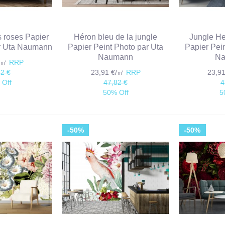
s roses Papier
Héron bleu de la jungle
Jungle He
ar Uta Naumann
Papier Peint Photo par Uta
Papier Pei
Naumann
Na
€/㎡
RRP
82 €
23,91 €/㎡
RRP
23,9
 Off
47,82 €
4
50% Off
5
-50%
-50%