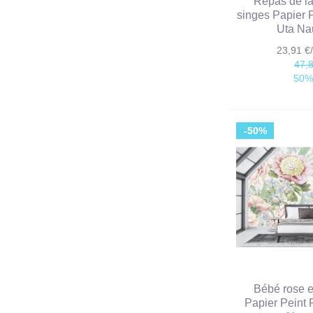
Repas de la
singes Papier 
Uta N
23,91 
47,
50%
-50%
Bébé rose et
Papier Peint 