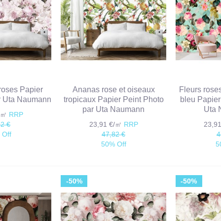
 roses Papier
Ananas rose et oiseaux
Fleurs rose
ar Uta Naumann
tropicaux Papier Peint Photo
bleu Papier
par Uta Naumann
Uta
€/㎡
RRP
82 €
23,91 €/㎡
RRP
23,9
 Off
47,82 €
4
50% Off
5
-50%
-50%