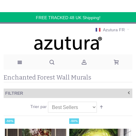
FREE TRACKED 48 UK Shipping!
Azutura FR
Enchanted Forest Wall Murals
FILTRER
Trier par
-50%
-50%