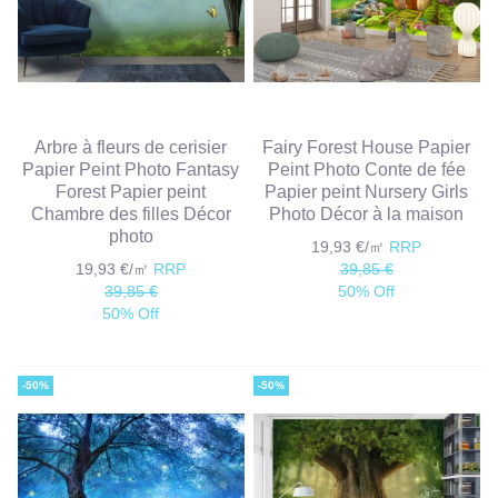
Arbre à fleurs de cerisier
Fairy Forest House Papier
Papier Peint Photo Fantasy
Peint Photo Conte de fée
Forest Papier peint
Papier peint Nursery Girls
Chambre des filles Décor
Photo Décor à la maison
photo
19,93 €/㎡
RRP
19,93 €/㎡
RRP
39,85 €
39,85 €
50% Off
50% Off
-50%
-50%