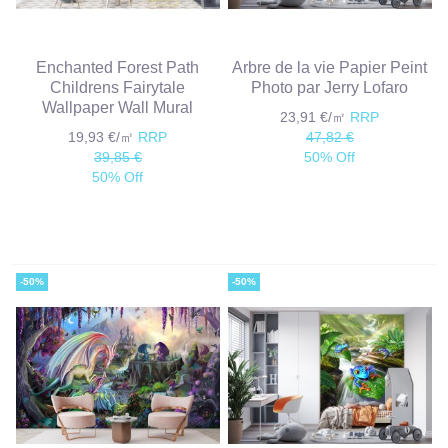
Enchanted Forest Path
Arbre de la vie Papier Peint
Childrens Fairytale
Photo par Jerry Lofaro
Wallpaper Wall Mural
23,91 €/㎡
RRP
19,93 €/㎡
RRP
47,82 €
39,85 €
50% Off
50% Off
-50%
-50%