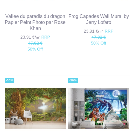
Vallée du paradis du dragon
Frog Capades Wall Mural by
Papier Peint Photo par Rose
Jerry Lofaro
Khan
23,91 €/㎡
RRP
23,91 €/㎡
RRP
47,82 €
47,82 €
50% Off
50% Off
-50%
-50%