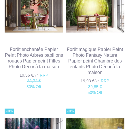
Forêt enchantée Papier
Forêt magique Papier Peint
Peint Photo Arbres papillons
Photo Fantasy Nature
rouges Papier peint Filles
Papier peint Chambre des
Photo Décor à la maison
enfants Photo Décor à la
maison
19,36 €/㎡
RRP
38,72 €
19,93 €/㎡
RRP
50% Off
39,85 €
50% Off
-50%
-50%