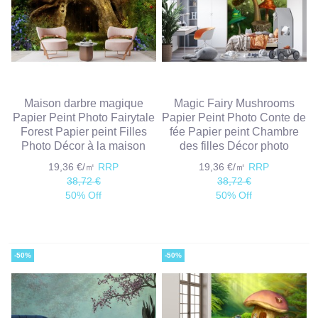
Maison darbre magique
Magic Fairy Mushrooms
Papier Peint Photo Fairytale
Papier Peint Photo Conte de
Forest Papier peint Filles
fée Papier peint Chambre
Photo Décor à la maison
des filles Décor photo
19,36 €/㎡
RRP
19,36 €/㎡
RRP
38,72 €
38,72 €
50% Off
50% Off
-50%
-50%