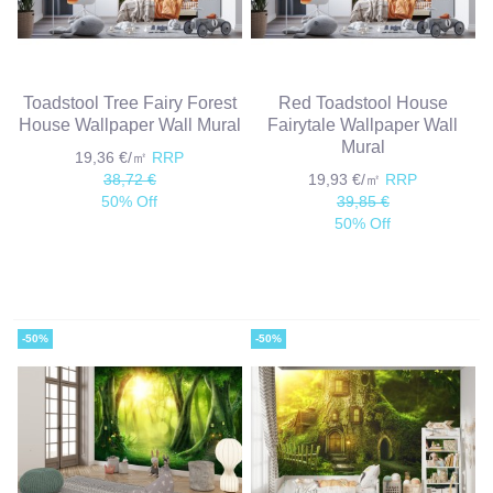
Toadstool Tree Fairy Forest
Red Toadstool House
House Wallpaper Wall Mural
Fairytale Wallpaper Wall
Mural
19,36 €/㎡
RRP
38,72 €
19,93 €/㎡
RRP
50% Off
39,85 €
50% Off
-50%
-50%