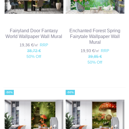
Fairyland Door Fantasy
Enchanted Forest Spring
World Wallpaper Wall Mural
Fairytale Wallpaper Wall
Mural
19,36 €/㎡
RRP
38,72 €
19,93 €/㎡
RRP
50% Off
39,85 €
50% Off
-50%
-50%