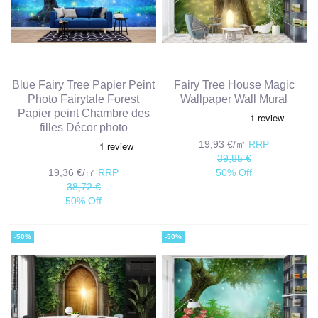
Blue Fairy Tree Papier Peint
Fairy Tree House Magic
Photo Fairytale Forest
Wallpaper Wall Mural
Papier peint Chambre des
filles Décor photo
19,93 €/㎡
RRP
39,85 €
19,36 €/㎡
RRP
50% Off
38,72 €
50% Off
-50%
-50%