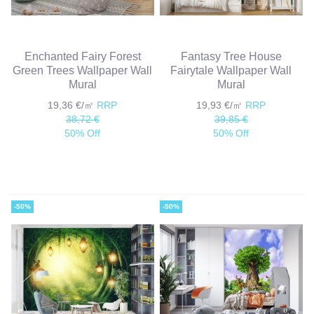
Enchanted Fairy Forest
Fantasy Tree House
Green Trees Wallpaper Wall
Fairytale Wallpaper Wall
Mural
Mural
19,36 €/㎡
RRP
19,93 €/㎡
RRP
38,72 €
39,85 €
50% Off
50% Off
-50%
-50%