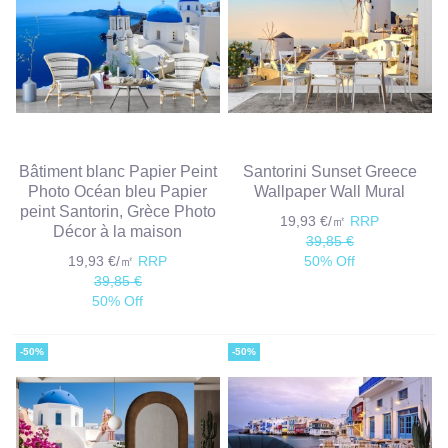
Bâtiment blanc Papier Peint
Santorini Sunset Greece
Photo Océan bleu Papier
Wallpaper Wall Mural
peint Santorin, Grèce Photo
19,93 €/㎡
RRP
Décor à la maison
39,85 €
19,93 €/㎡
RRP
50% Off
39,85 €
50% Off
-50%
-50%