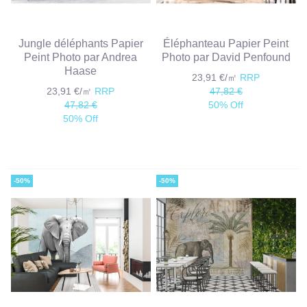
Jungle déléphants Papier
Éléphanteau Papier Peint
Peint Photo par Andrea
Photo par David Penfound
Haase
23,91 €/㎡
RRP
23,91 €/㎡
RRP
47,82 €
47,82 €
50% Off
50% Off
-50%
-50%