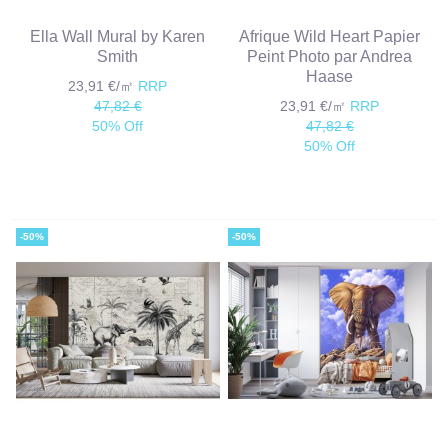
Ella Wall Mural by Karen
Afrique Wild Heart Papier
Smith
Peint Photo par Andrea
Haase
23,91 €/㎡
RRP
47,82 €
23,91 €/㎡
RRP
50% Off
47,82 €
50% Off
-50%
-50%