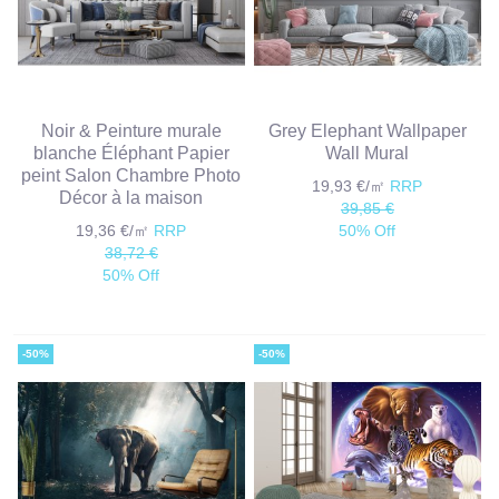
Noir & Peinture murale
Grey Elephant Wallpaper
blanche Éléphant Papier
Wall Mural
peint Salon Chambre Photo
19,93 €/㎡
RRP
Décor à la maison
39,85 €
19,36 €/㎡
RRP
50% Off
38,72 €
50% Off
-50%
-50%