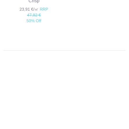
Crisp
23,91 €/㎡
RRP
47,82 €
50% Off