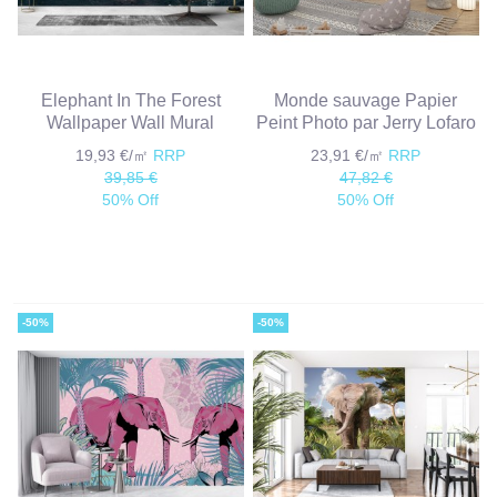
Elephant In The Forest
Monde sauvage Papier
Wallpaper Wall Mural
Peint Photo par Jerry Lofaro
19,93 €/㎡
RRP
23,91 €/㎡
RRP
39,85 €
47,82 €
50% Off
50% Off
-50%
-50%