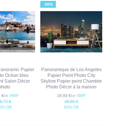
-50%
Panoramic Papier
Panoramique de Los Angeles
to Océan bleu
Papier Peint Photo City
nt Salon Décor
Skyline Papier peint Chambre
photo
Photo Décor à la maison
6 €/㎡
RRP
19,93 €/㎡
RRP
8,72 €
39,85 €
0% Off
50% Off