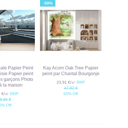
-50%
iale Papier Peint
Kay Acorn Oak Tree Papier
isie Papier peint
peint par Chantal Bourgonje
s garçons Photo
23,91 €/㎡
RRP
à la maison
47,82 €
3 €/㎡
RRP
50% Off
9,85 €
0% Off