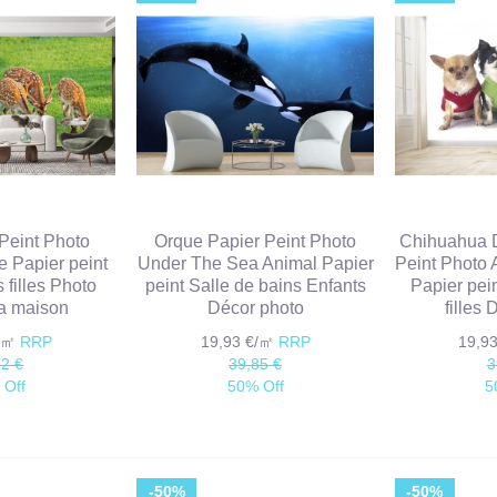
 Peint Photo
Orque Papier Peint Photo
Chihuahua 
e Papier peint
Under The Sea Animal Papier
Peint Photo
filles Photo
peint Salle de bains Enfants
Papier pei
la maison
Décor photo
filles
€/㎡
RRP
19,93 €/㎡
RRP
19,9
72 €
39,85 €
3
 Off
50% Off
5
-50%
-50%