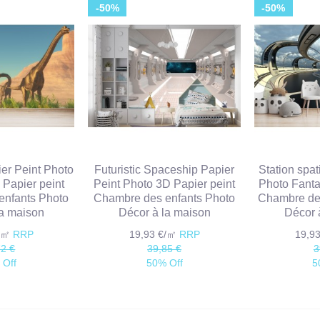
-50%
-50%
er Peint Photo
Futuristic Spaceship Papier
Station spat
 Papier peint
Peint Photo 3D Papier peint
Photo Fanta
enfants Photo
Chambre des enfants Photo
Chambre de
la maison
Décor à la maison
Décor 
€/㎡
RRP
19,93 €/㎡
RRP
19,9
72 €
39,85 €
3
 Off
50% Off
5