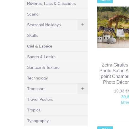
Rivières, Lacs & Cascades
Scandi
Seasonal Holidays
Skulls
Ciel & Espace
Sports & Loisirs
Zeira Girafes
Surface & Texture
Photo Safari 
peint Chambr
Technology
Photo Décor
Transport
19,93 
39,
Travel Posters
50%
Tropical
Typography