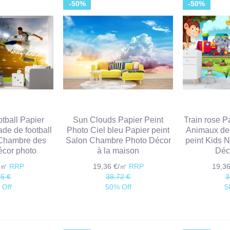
-50%
-50%
otball Papier
Sun Clouds Papier Peint
Train rose P
ade de football
Photo Ciel bleu Papier peint
Animaux de 
 Chambre des
Salon Chambre Photo Décor
peint Kids 
écor photo
à la maison
Déc
€/㎡
RRP
19,36 €/㎡
RRP
19,3
85 €
38,72 €
3
 Off
50% Off
5