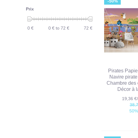
-50%
Prix
0 €
0 € to 72 €
72 €
Pirates Papie
Navire pirate
Chambre des 
Décor à 
19,36 
38,
50%