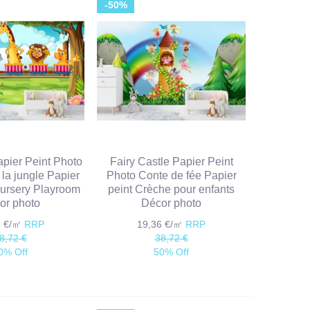
-50%
apier Peint Photo
Fairy Castle Papier Peint
la jungle Papier
Photo Conte de fée Papier
Nursery Playroom
peint Crèche pour enfants
or photo
Décor photo
6 €/㎡
RRP
19,36 €/㎡
RRP
8,72 €
38,72 €
0% Off
50% Off