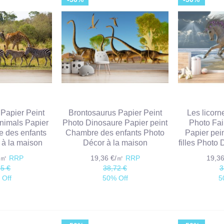
 Papier Peint
Brontosaurus Papier Peint
Les licorn
Animals Papier
Photo Dinosaure Papier peint
Photo Fai
e des enfants
Chambre des enfants Photo
Papier pei
 à la maison
Décor à la maison
filles Photo
€/㎡
RRP
19,36 €/㎡
RRP
19,3
85 €
38,72 €
3
 Off
50% Off
5