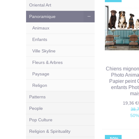
Oriental Art
Panoramique
Animaux
Enfants
Ville Skyline
Fleurs & Arbres
Chiens mignon
Paysage
Photo Anim
Papier peint
Religon
enfants Phot
mai
Patterns
19,36 
People
38,
50%
Pop Culture
Religion & Spirituality
-50%