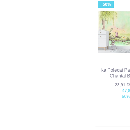
-50%
ka Polecat Pa
Chantal 
23,91 
47,
50%