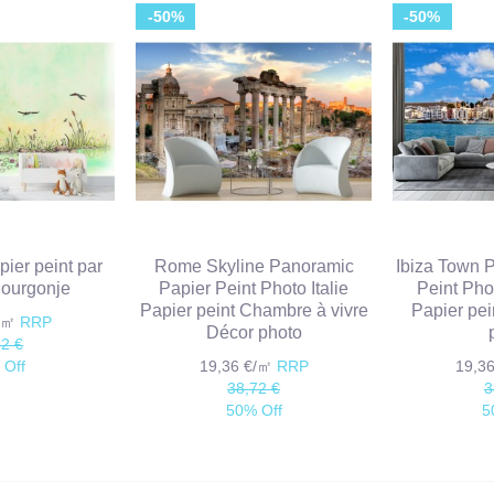
-50%
-50%
pier peint par
Rome Skyline Panoramic
Ibiza Town 
Bourgonje
Papier Peint Photo Italie
Peint Pho
Papier peint Chambre à vivre
Papier pei
€/㎡
RRP
Décor photo
82 €
 Off
19,36 €/㎡
RRP
19,3
38,72 €
3
50% Off
5