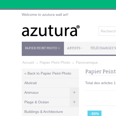
Welcome to azutura wall art!
PAPIER PEINT PHOTO
ARTISTS
TÉLÉCHARGEZ V
Accueil
→
Papier Peint Photo
→
Panoramique
Papier Pein
« Back to Papier Peint Photo
Abstrait
Total des articles 
Animaux
Plage & Océan
Buildings & Architecture
-50%