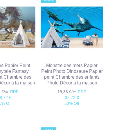
es Papier Peint
Monstre des mers Papier
rytale Fantasy
Peint Photo Dinosaure Papier
nt Chambre des
peint Chambre des enfants
 Décor à la maison
Photo Décor à la maison
6 €/㎡
RRP
19,36 €/㎡
RRP
8,72 €
38,72 €
0% Off
50% Off