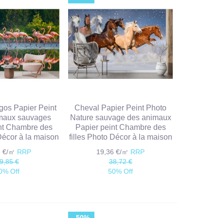
gos Papier Peint
Cheval Papier Peint Photo
maux sauvages
Nature sauvage des animaux
nt Chambre des
Papier peint Chambre des
 Décor à la maison
filles Photo Décor à la maison
3 €/㎡
RRP
19,36 €/㎡
RRP
9,85 €
38,72 €
0% Off
50% Off
-50%