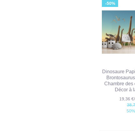
-50%
Dinosaure Papi
Brontosaurus
Chambre des 
Décor à 
19,36 
38,
50%