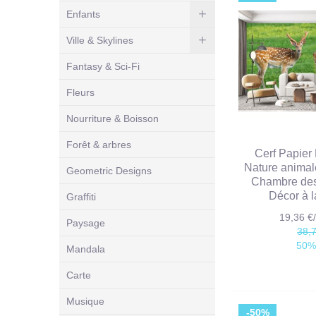
Enfants
Ville & Skylines
Fantasy & Sci-Fi
Fleurs
Nourriture & Boisson
Forêt & arbres
Cerf Papier
Nature animal
Geometric Designs
Chambre des 
Décor à 
Graffiti
19,36 
Paysage
38,
50%
Mandala
Carte
Musique
-50%