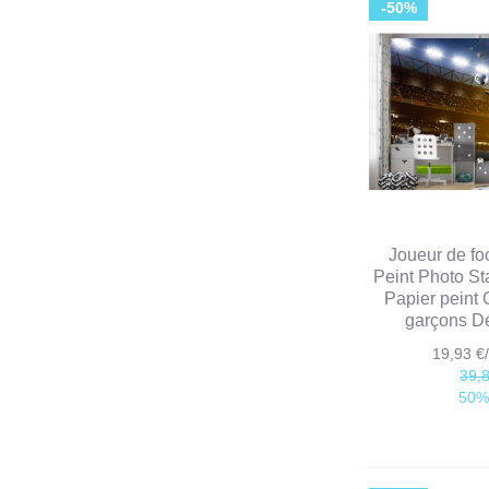
-50%
Joueur de fo
Peint Photo St
Papier peint
garçons D
19,93 
39,
50%