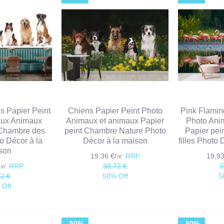
s Papier Peint
Chiens Papier Peint Photo
Pink Flamin
aux Animaux
Animaux et animaux Papier
Photo Ani
 Chambre des
peint Chambre Nature Photo
Papier pei
o Décor à la
Décor à la maison
filles Photo
son
19,36 €/㎡
RRP
19,9
€/㎡
RRP
38,72 €
3
72 €
50% Off
5
 Off
-50%
-50%