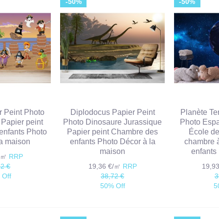
-50%
-50%
r Peint Photo
Diplodocus Papier Peint
Planète Te
 Papier peint
Photo Dinosaure Jurassique
Photo Espa
enfants Photo
Papier peint Chambre des
École de
la maison
enfants Photo Décor à la
chambre à
maison
enfants
€/㎡
RRP
72 €
19,36 €/㎡
RRP
19,9
 Off
38,72 €
3
50% Off
5