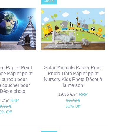
-50%
rre Papier Peint
Safari Animals Papier Peint
ce Papier peint
Photo Train Papier peint
 bureau pour
Nursery Kids Photo Décor à
 coucher pour
la maison
 Décor photo
19,36 €/㎡
RRP
3 €/㎡
RRP
38,72 €
9,85 €
50% Off
0% Off