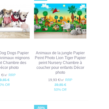
Dog Dogs Papier
Animaux de la jungle Papier
 Animaux mignons
Peint Photo Lion Tiger Papier
nt Chambre des
peint Nursery Chambre à
 Décor photo
coucher pour enfants Décor
photo
3 €/㎡
RRP
9,85 €
19,93 €/㎡
RRP
0% Off
39,85 €
50% Off
-50%