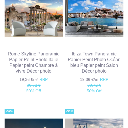
Rome Skyline Panoramic
Ibiza Town Panoramic
Papier Peint Photo Italie
Papier Peint Photo Océan
Papier peint Chambre à
bleu Papier peint Salon
vivre Décor photo
Décor photo
19,36 €/㎡
RRP
19,36 €/㎡
RRP
38,72 €
38,72 €
50% Off
50% Off
-50%
-50%