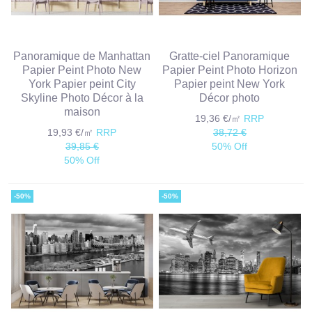
Panoramique de Manhattan
Gratte-ciel Panoramique
Papier Peint Photo New
Papier Peint Photo Horizon
York Papier peint City
Papier peint New York
Skyline Photo Décor à la
Décor photo
maison
19,36 €/㎡
RRP
19,93 €/㎡
RRP
38,72 €
39,85 €
50% Off
50% Off
-50%
-50%