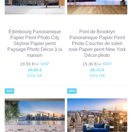
Édimbourg Panoramique
Pont de Brooklyn
Papier Peint Photo City
Panoramique Papier Peint
Skyline Papier peint
Photo Coucher de soleil
Paysage Photo Décor à la
rose Papier peint New York
maison
Décor photo
19,93 €/㎡
RRP
19,36 €/㎡
RRP
39,85 €
38,72 €
50% Off
50% Off
-50%
-50%