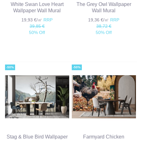
White Swan Love Heart
The Grey Owl Wallpaper
Wallpaper Wall Mural
Wall Mural
19,93 €/㎡
RRP
19,36 €/㎡
RRP
39,85 €
38,72 €
50% Off
50% Off
-50%
-50%
Stag & Blue Bird Wallpaper
Farmyard Chicken