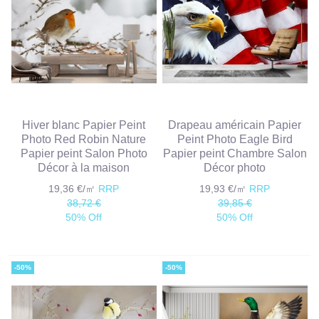
Hiver blanc Papier Peint
Drapeau américain Papier
Photo Red Robin Nature
Peint Photo Eagle Bird
Papier peint Salon Photo
Papier peint Chambre Salon
Décor à la maison
Décor photo
19,36 €/㎡
RRP
19,93 €/㎡
RRP
38,72 €
39,85 €
50% Off
50% Off
-50%
-50%