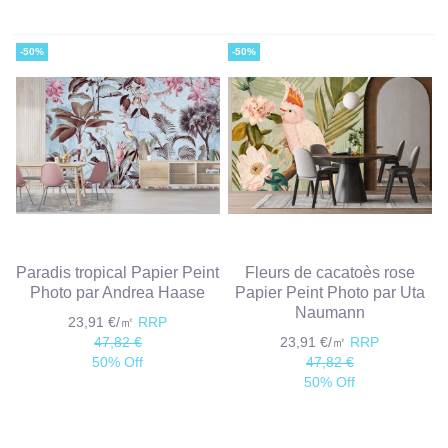
-50%
-50%
Paradis tropical Papier Peint
Fleurs de cacatoès rose
Photo par Andrea Haase
Papier Peint Photo par Uta
Naumann
23,91 €/㎡
RRP
47,82 €
23,91 €/㎡
RRP
50% Off
47,82 €
50% Off