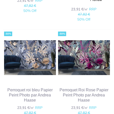
23,91 €/㎡
RRP
47,82 €
23,91 €/㎡
RRP
50% Off
47,82 €
50% Off
-50%
-50%
Perroquet roi bleu Papier
Perroquet Roi Rose Papier
Peint Photo par Andrea
Peint Photo par Andrea
Haase
Haase
23,91 €/㎡
RRP
23,91 €/㎡
RRP
47,82 €
47,82 €