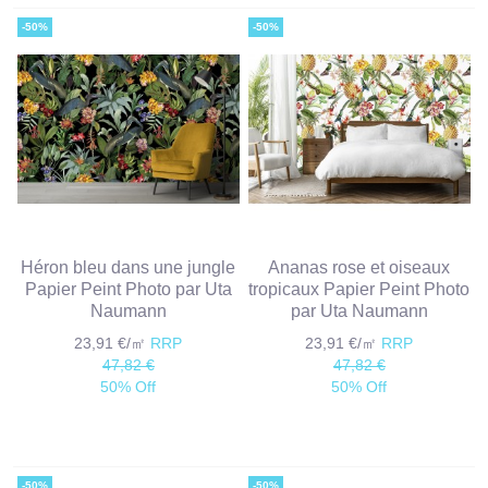
-50%
-50%
Héron bleu dans une jungle
Ananas rose et oiseaux
Papier Peint Photo par Uta
tropicaux Papier Peint Photo
Naumann
par Uta Naumann
23,91 €/㎡
RRP
23,91 €/㎡
RRP
47,82 €
47,82 €
50% Off
50% Off
-50%
-50%