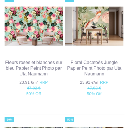
Fleurs roses et blanches sur
Floral Cacatoès Jungle
bleu Papier Peint Photo par
Papier Peint Photo par Uta
Uta Naumann
Naumann
23,91 €/㎡
RRP
23,91 €/㎡
RRP
47,82 €
47,82 €
50% Off
50% Off
-50%
-50%