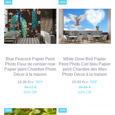
-50%
-50%
Blue Peacock Papier Peint
White Dove Bird Papier
Photo Fleur de cerisier rose
Peint Photo Ciel bleu Papier
Papier peint Chambre Photo
peint Chambre des filles
Décor à la maison
Photo Décor à la maison
19,36 €/㎡
RRP
19,93 €/㎡
RRP
38,72 €
39,85 €
50% Off
50% Off
-50%
-50%