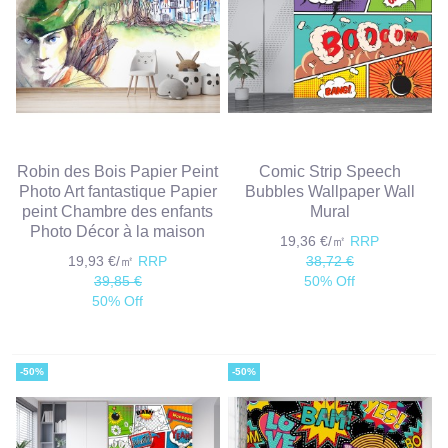
Robin des Bois Papier Peint
Comic Strip Speech
Photo Art fantastique Papier
Bubbles Wallpaper Wall
peint Chambre des enfants
Mural
Photo Décor à la maison
19,36 €/㎡
RRP
19,93 €/㎡
RRP
38,72 €
39,85 €
50% Off
50% Off
-50%
-50%