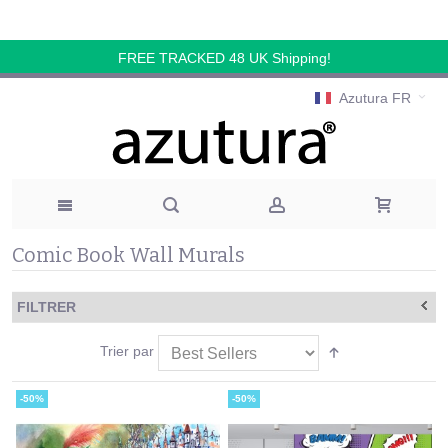
FREE TRACKED 48 UK Shipping!
Azutura FR
Comic Book Wall Murals
FILTRER
Trier par
-50%
-50%