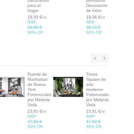
Decoración
dormitorio
para el
Decoración
hogar
de fotos
19,93 €/㎡
19,36 €/㎡
RRP
RRP
39,85 €
38,72 €
50% Off
50% Off
Puente de
Times
Manhattan
Square de
de Nueva
arte
York
moderno
Fotomurales
Fotomurales
por Melanie
por Melanie
Viola
Viola
23,91 €/㎡
23,91 €/㎡
RRP
RRP
47,82 €
47,82 €
50% Off
50% Off