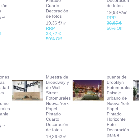
Pintado
Decoración
ción
Cuarto
de fotos
s
Decoración
19,93 €/㎡
de fotos
€/㎡
RRP
19,36 €/㎡
39,85 €
€
RRP
50% Off
f
38,72 €
50% Off
iones
Muestra de
puente de
nas
Broadway y
Brooklyn
iudad
de Wall
Fotomurales
va
Street
Paisaje
n
Fotomurales
urbano de
romo
Nueva York
Nueva York
rales
Papel
Papel
anie
Pintado
Pintado
Cuarto
Horizonte
Decoración
Foto
€/㎡
de fotos
Decoración
para el
€
19,36 €/㎡