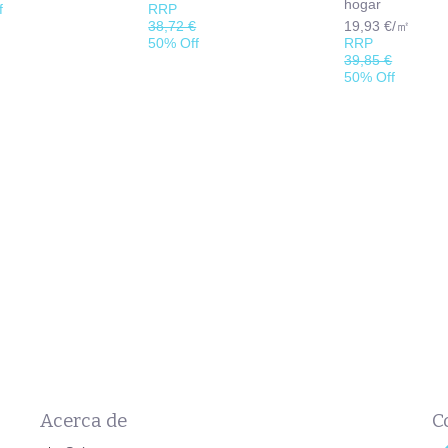
hogar
f
RRP
38,72 €
19,93 €/㎡
50% Off
RRP
39,85 €
50% Off
Acerca de
C