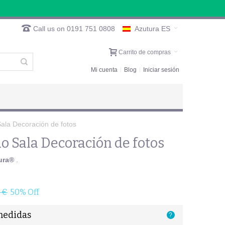
Call us on 0191 751 0808
Azutura ES
Carrito de compras
Mi cuenta
Blog
Iniciar sesión
ala Decoración de fotos
o Sala Decoración de fotos
ura®
.
 €
50% Off
medidas
?