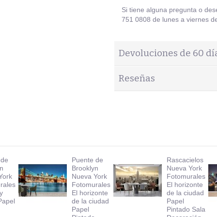
Si tiene alguna pregunta o de
751 0808 de lunes a viernes de
Devoluciones de 60 dí
Reseñas
 de
Puente de
Rascacielos
yn
Brooklyn
Nueva York
York
Nueva York
Fotomurales
rales
Fotomurales
El horizonte
y
El horizonte
de la ciudad
Papel
de la ciudad
Papel
o
Papel
Pintado Sala