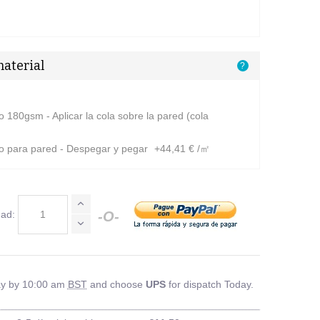
material
?
 180gsm - Aplicar la cola sobre la pared (cola
o para pared - Despegar y pegar
+44,41 € /㎡
dad:
-O-
ay by 10:00 am
BST
and choose
UPS
for dispatch Today.