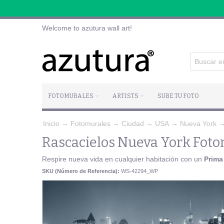
Welcome to azutura wall art!
FOTOMURALES
ARTISTS
SUBE TU FOTO
Inicio
→
Fotomurales
→
Ciudad
→
USA
→
Nueva York
Rascacielos Nueva York Fotom
Respire nueva vida en cualquier habitación con un
Prima
SKU (Número de Referencia):
WS-42294_WP