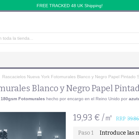
FREE TRACKED 48 UK Shipping!
→
Rascacielos Nueva York Fotomurales Blanco y Negro Papel Pintado S
urales Blanco y Negro Papel Pintad
 180gsm Fotomurales
hecho por encargo en el Reino Unido por
azut
19,93 € /㎡
RRP
39.86
Paso 1
Introduce las 