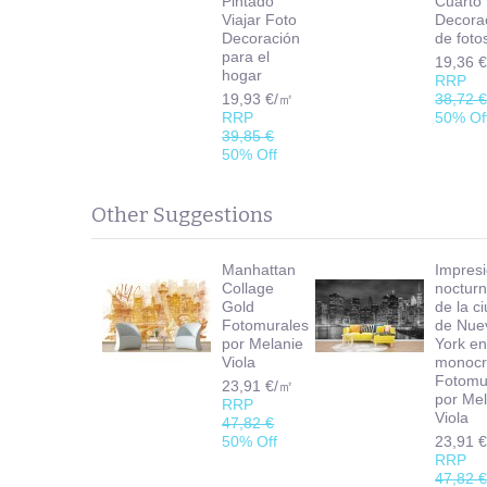
Pintado
Cuarto
Viajar Foto
Decora
Decoración
de foto
para el
19,36 
hogar
RRP
19,93 €/㎡
38,72 
RRP
50% Of
39,85 €
50% Off
Other Suggestions
Manhattan
Impres
Collage
noctur
Gold
de la c
Fotomurales
de Nue
por Melanie
York e
Viola
monoc
Fotomu
23,91 €/㎡
por Mel
RRP
Viola
47,82 €
50% Off
23,91 
RRP
47,82 