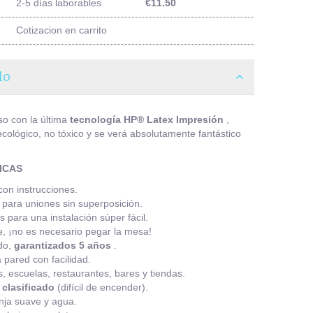
2-5 días laborables
€11.50
Cotizacion en carrito
lo
so con la última
tecnología HP® Latex Impresión
,
 ecológico, no tóxico y se verá absolutamente fantástico
ICAS
 con instrucciones.
para uniones sin superposición.
 para una instalación súper fácil.
, ¡no es necesario pegar la mesa!
do,
garantizados 5 años
.
 pared con facilidad.
s, escuelas, restaurantes, bares y tiendas.
 clasificado
(difícil de encender).
nja suave y agua.