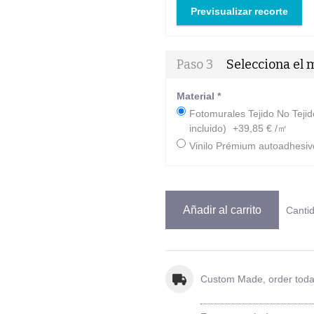
Previsualizar recorte
Paso 3
Selecciona el 
Material
*
Fotomurales Tejido No Tejido
incluido)
+39,85 € /㎡
Vinilo Prémium autoadhesiv
Añadir al carrito
Canti
Custom Made, order tod