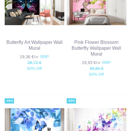
Butterfly Art Wallpaper Wall
Pink Flower Blossom
Mural
Butterfly Wallpaper Wall
Mural
19,36 €/㎡
RRP
38,72 €
19,93 €/㎡
RRP
50% Off
39,85 €
50% Off
-50%
-50%