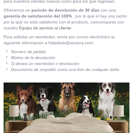
para nuestros clientes nuevos como para los que regresan.
Ofrecemos un
período de devolución de 30 días
con una
garantía de satisfacción del 100%
, por lo que si hay una razón
por la que no está satisfecho con el producto, comuníquese con
nuestro
Equipo de servicio al cliente
.
Para solicitar un reembolso, envíe por correo electrónico la
siguiente información a
helpdesk@azutura.com
.
Número de pedido
Motivo de la devolución
Si desea un reembolso o devolución
Documento de respaldo como una foto de cualquier daño