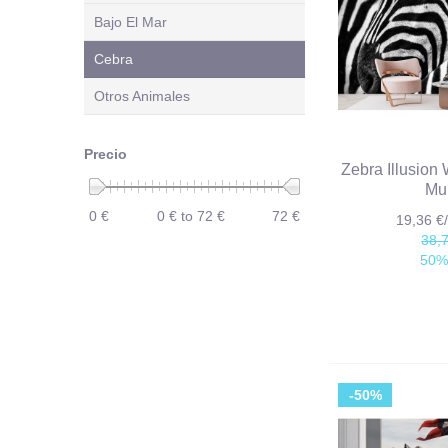
Bajo El Mar
Cebra
Otros Animales
Precio
Zebra Illusion
Mu
0 €
0 € to 72 €
72 €
19,36 
38,
50%
-50%