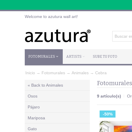
Welcome to azutura wall art!
FOTOMURALES
ARTISTS
SUBE TU FOTO
Inicio
→
Fotomurales
→
Animales
→
Cebra
Fotomurales
« Back to Animales
Osos
9 artículo(s)
Or
Pájaro
-50%
Mariposa
Gato