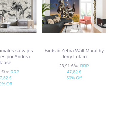
nimales salvajes
Birds & Zebra Wall Mural by
es por Andrea
Jerry Lofaro
Haase
23,91 €/㎡
RRP
1 €/㎡
RRP
47,82 €
7,82 €
50% Off
0% Off