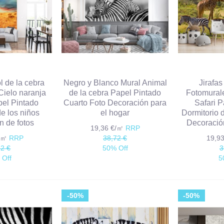
l de la cebra
Negro y Blanco Mural Animal
Jirafas
Cielo naranja
de la cebra Papel Pintado
Fotomural
pel Pintado
Cuarto Foto Decoración para
Safari 
de los niños
el hogar
Dormitorio 
n de fotos
Decoración
19,36 €/㎡
RRP
€/㎡
RRP
38,72 €
19,9
72 €
50% Off
3
 Off
5
-50%
-50%