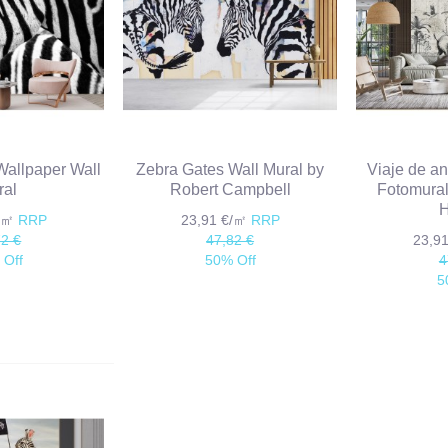
 Wallpaper Wall
Zebra Gates Wall Mural by
Viaje de a
ral
Robert Campbell
Fotomural
€/㎡
RRP
23,91 €/㎡
RRP
72 €
47,82 €
23,9
 Off
50% Off
4
5