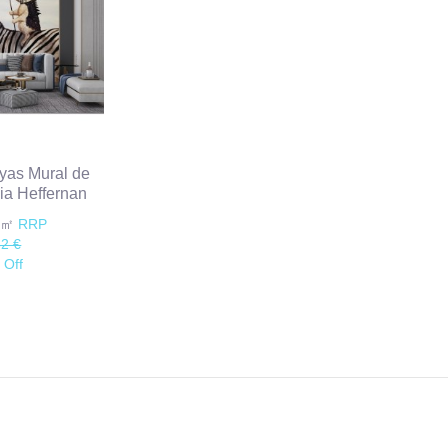
ayas Mural de
ia Heffernan
€/㎡
RRP
82 €
 Off