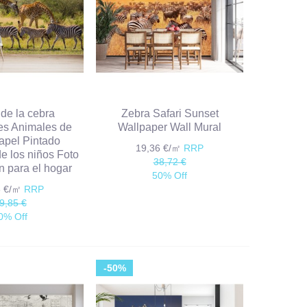
 de la cebra
Zebra Safari Sunset
es Animales de
Wallpaper Wall Mural
Papel Pintado
19,36 €/㎡
RRP
de los niños Foto
38,72 €
 para el hogar
50% Off
3 €/㎡
RRP
9,85 €
0% Off
-50%