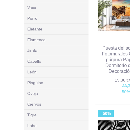
Vaca
Perro
Elefante
Flamenco
Puesta del so
Jirafa
Fotomurales 
púrpura Pa
Caballo
Dormitorio 
Decoració
León
19,36 
Pingüino
38,
50%
Oveja
Ciervos
-50%
Tigre
Lobo