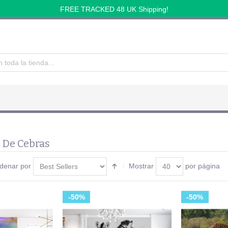
FREE TRACKED 48 UK Shipping!
 De Cebras
denar por
Mostrar
por página
-50%
-50%