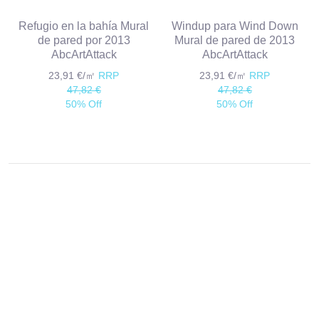
Refugio en la bahía Mural
Windup para Wind Down
de pared por 2013
Mural de pared de 2013
AbcArtAttack
AbcArtAttack
23,91 €/㎡
RRP
23,91 €/㎡
RRP
47,82 €
47,82 €
50% Off
50% Off