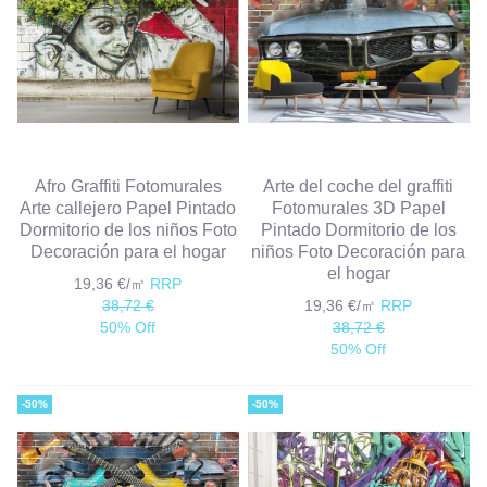
Afro Graffiti Fotomurales
Arte del coche del graffiti
Arte callejero Papel Pintado
Fotomurales 3D Papel
Dormitorio de los niños Foto
Pintado Dormitorio de los
Decoración para el hogar
niños Foto Decoración para
el hogar
19,36 €/㎡
RRP
38,72 €
19,36 €/㎡
RRP
50% Off
38,72 €
50% Off
-50%
-50%