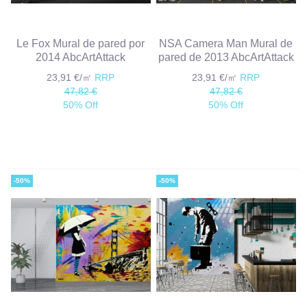
Le Fox Mural de pared por
NSA Camera Man Mural de
2014 AbcArtAttack
pared de 2013 AbcArtAttack
23,91 €/㎡
RRP
23,91 €/㎡
RRP
47,82 €
47,82 €
50% Off
50% Off
-50%
-50%