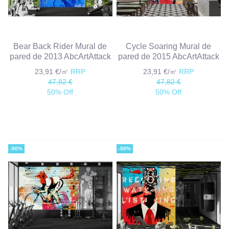
Bear Back Rider Mural de
Cycle Soaring Mural de
pared de 2013 AbcArtAttack
pared de 2015 AbcArtAttack
23,91 €/㎡
RRP
23,91 €/㎡
RRP
47,82 €
47,82 €
50% Off
50% Off
-50%
-50%