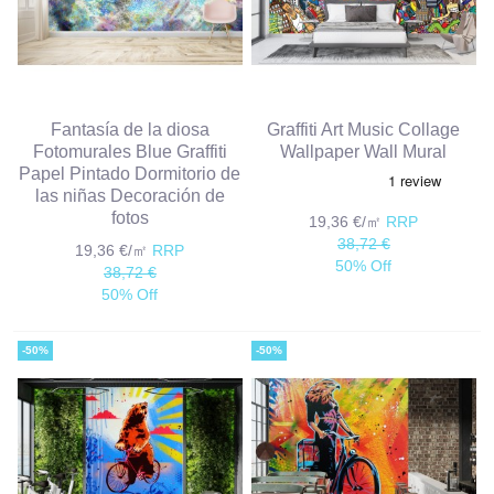
Fantasía de la diosa
Graffiti Art Music Collage
Fotomurales Blue Graffiti
Wallpaper Wall Mural
Papel Pintado Dormitorio de
las niñas Decoración de
fotos
19,36 €/㎡
RRP
38,72 €
19,36 €/㎡
RRP
50% Off
38,72 €
50% Off
-50%
-50%