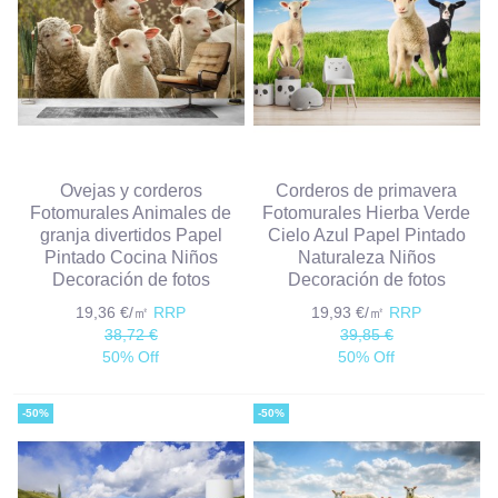
Ovejas y corderos
Corderos de primavera
Fotomurales Animales de
Fotomurales Hierba Verde
granja divertidos Papel
Cielo Azul Papel Pintado
Pintado Cocina Niños
Naturaleza Niños
Decoración de fotos
Decoración de fotos
19,36 €/㎡
RRP
19,93 €/㎡
RRP
38,72 €
39,85 €
50% Off
50% Off
-50%
-50%