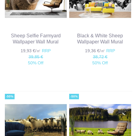
Sheep Selfie Farmyard
Black & White Sheep
Wallpaper Wall Mural
Wallpaper Wall Mural
19,93 €/㎡
RRP
19,36 €/㎡
RRP
39,85 €
38,72 €
50% Off
50% Off
-50%
-50%