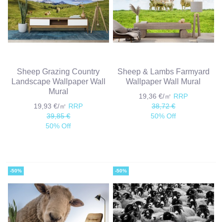
Sheep Grazing Country
Sheep & Lambs Farmyard
Landscape Wallpaper Wall
Wallpaper Wall Mural
Mural
19,36 €/㎡
RRP
19,93 €/㎡
RRP
38,72 €
39,85 €
50% Off
50% Off
-50%
-50%