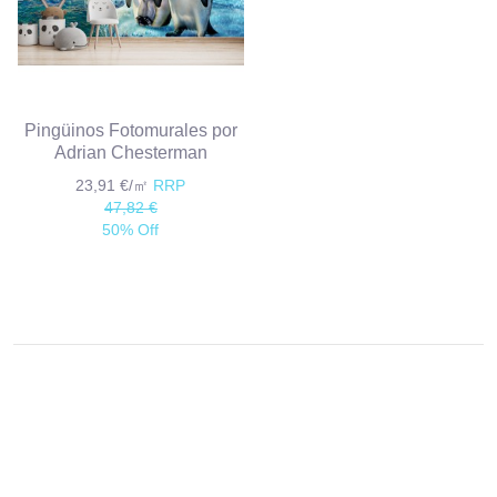
Pingüinos Fotomurales por
Adrian Chesterman
23,91 €/㎡
RRP
47,82 €
50% Off