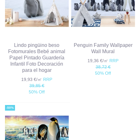
Lindo pingüino beso
Penguin Family Wallpaper
Fotomurales Bebé animal
Wall Mural
Papel Pintado Guardería
19,36 €/㎡
RRP
Infantil Foto Decoración
38,72 €
para el hogar
50% Off
19,93 €/㎡
RRP
39,85 €
50% Off
-50%