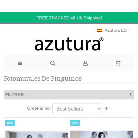
FREE TRACKED 48 UK Shipping!
Azutura ES
Fotomurales De Pingüinos
FILTRAR
Ordenar por
-50%
-50%