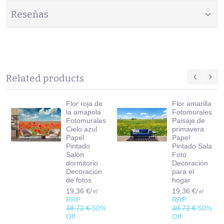
Reseñas
Related products
Flor roja de
Flor amarilla
la amapola
Fotomurales
Fotomurales
Paisaje de
Cielo azul
primavera
Papel
Papel
Pintado
Pintado Sala
Salón
Foto
dormitorio
Decoración
Decoración
para el
de fotos
hogar
19,36 €/㎡
19,36 €/㎡
RRP
RRP
38,72 €
50%
38,72 €
50%
Off
Off