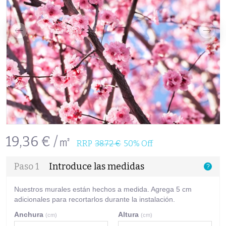
19,36 € /㎡
RRP
38.72 €
50% Off
Paso 1
Introduce las medidas
?
Nuestros murales están hechos a medida. Agrega 5 cm
adicionales para recortarlos durante la instalación.
Anchura
Altura
(cm)
(cm)