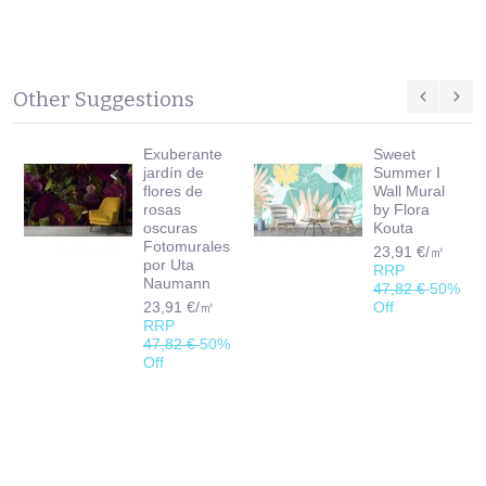
Other Suggestions
Exuberante
Sweet
jardín de
Summer I
flores de
Wall Mural
rosas
by Flora
oscuras
Kouta
Fotomurales
23,91 €/㎡
por Uta
RRP
Naumann
47,82 €
50%
23,91 €/㎡
Off
RRP
47,82 €
50%
Off