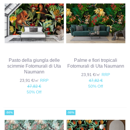
Pasto della giungla delle
Palme e fiori tropicali
scimmie Fotomurali di Uta
Fotomurali di Uta Naumann
Naumann
23,91 €/㎡
RRP
23,91 €/㎡
RRP
47,82 €
47,82 €
50% Off
50% Off
-50%
-50%