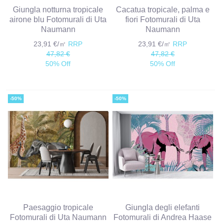
Giungla notturna tropicale
Cacatua tropicale, palma e
airone blu Fotomurali di Uta
fiori Fotomurali di Uta
Naumann
Naumann
23,91 €/㎡
RRP
23,91 €/㎡
RRP
47,82 €
47,82 €
50% Off
50% Off
-50%
-50%
Paesaggio tropicale
Giungla degli elefanti
Fotomurali di Uta Naumann
Fotomurali di Andrea Haase