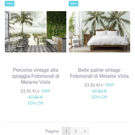
-50%
-50%
Percorso vintage alla
Belle palme vintage
spiaggia Fotomurali di
Fotomurali di Melanie Viola
Melanie Viola
23,91 €/㎡
RRP
23,91 €/㎡
RRP
47,82 €
47,82 €
50% Off
50% Off
Pagina:
1
2