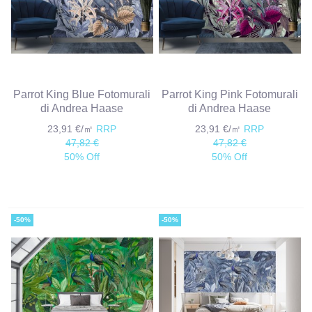
Parrot King Blue Fotomurali
Parrot King Pink Fotomurali
di Andrea Haase
di Andrea Haase
23,91 €/㎡
RRP
23,91 €/㎡
RRP
47,82 €
47,82 €
50% Off
50% Off
-50%
-50%