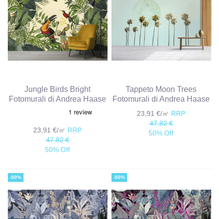
Jungle Birds Bright
Tappeto Moon Trees
Fotomurali di Andrea Haase
Fotomurali di Andrea Haase
23,91 €/㎡
RRP
47,82 €
23,91 €/㎡
RRP
50% Off
47,82 €
50% Off
-50%
-50%