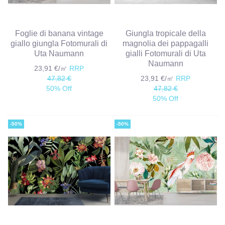
Foglie di banana vintage
Giungla tropicale della
giallo giungla Fotomurali di
magnolia dei pappagalli
Uta Naumann
gialli Fotomurali di Uta
Naumann
23,91 €/㎡
RRP
47,82 €
23,91 €/㎡
RRP
50% Off
47,82 €
50% Off
-50%
-50%