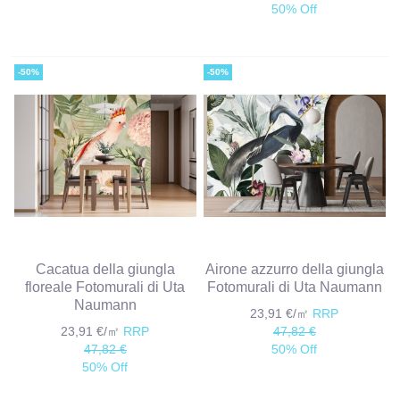
50% Off
-50%
-50%
Cacatua della giungla
Airone azzurro della giungla
floreale Fotomurali di Uta
Fotomurali di Uta Naumann
Naumann
23,91 €/㎡
RRP
23,91 €/㎡
RRP
47,82 €
47,82 €
50% Off
50% Off