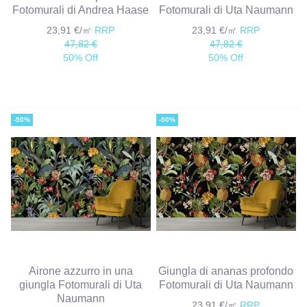
Fotomurali di Andrea Haase
Fotomurali di Uta Naumann
23,91 €/㎡
RRP
23,91 €/㎡
RRP
47,82 €
47,82 €
50% Off
50% Off
-50%
-50%
Airone azzurro in una
Giungla di ananas profondo
giungla Fotomurali di Uta
Fotomurali di Uta Naumann
Naumann
23,91 €/㎡
RRP