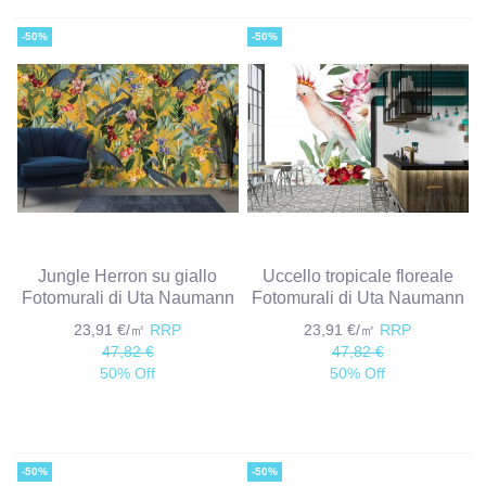
-50%
-50%
Jungle Herron su giallo
Uccello tropicale floreale
Fotomurali di Uta Naumann
Fotomurali di Uta Naumann
23,91 €/㎡
RRP
23,91 €/㎡
RRP
47,82 €
47,82 €
50% Off
50% Off
-50%
-50%