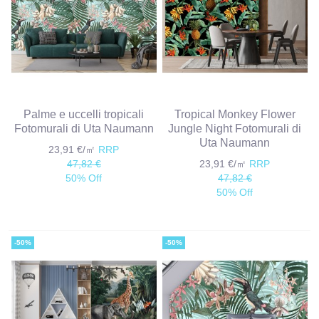
Palme e uccelli tropicali
Tropical Monkey Flower
Fotomurali di Uta Naumann
Jungle Night Fotomurali di
Uta Naumann
23,91 €/㎡
RRP
47,82 €
23,91 €/㎡
RRP
50% Off
47,82 €
50% Off
-50%
-50%