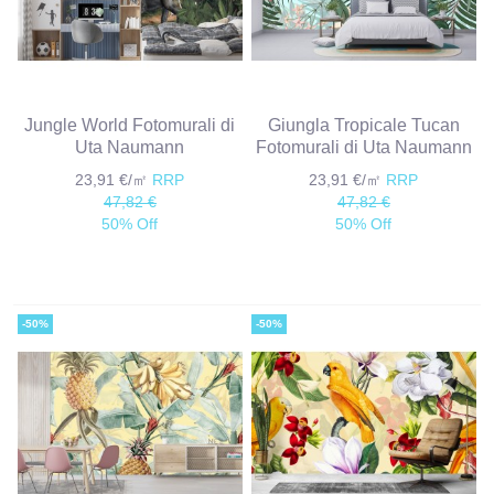
Jungle World Fotomurali di
Giungla Tropicale Tucan
Uta Naumann
Fotomurali di Uta Naumann
23,91 €/㎡
RRP
23,91 €/㎡
RRP
47,82 €
47,82 €
50% Off
50% Off
-50%
-50%