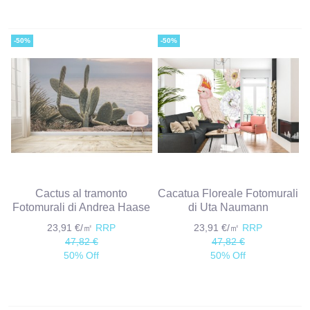
-50%
-50%
Cactus al tramonto
Cacatua Floreale Fotomurali
Fotomurali di Andrea Haase
di Uta Naumann
23,91 €/㎡
RRP
23,91 €/㎡
RRP
47,82 €
47,82 €
50% Off
50% Off