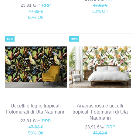
23,91 €/㎡
RRP
47,82 €
47,82 €
50% Off
50% Off
-50%
-50%
Uccelli e foglie tropicali
Ananas rosa e uccelli
Fotomurali di Uta Naumann
tropicali Fotomurali di Uta
Naumann
23,91 €/㎡
RRP
47,82 €
23,91 €/㎡
RRP
50% Off
47,82 €