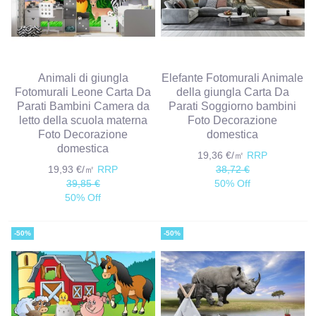
Animali di giungla
Elefante Fotomurali Animale
Fotomurali Leone Carta Da
della giungla Carta Da
Parati Bambini Camera da
Parati Soggiorno bambini
letto della scuola materna
Foto Decorazione
Foto Decorazione
domestica
domestica
19,36 €/㎡
RRP
19,93 €/㎡
RRP
38,72 €
39,85 €
50% Off
50% Off
-50%
-50%