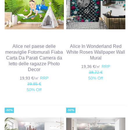
Alice nel paese delle
Alice In Wonderland Red
meraviglie Fotomurali Fiaba
White Roses Wallpaper Wall
Carta Da Parati Camera da
Mural
letto delle ragazze Photo
19,36 €/㎡
RRP
Decor
38,72 €
19,93 €/㎡
RRP
50% Off
39,85 €
50% Off
-50%
-50%