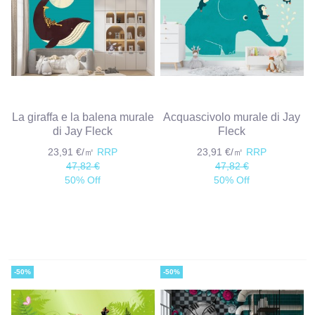
La giraffa e la balena murale
Acquascivolo murale di Jay
di Jay Fleck
Fleck
23,91 €/㎡
RRP
23,91 €/㎡
RRP
47,82 €
47,82 €
50% Off
50% Off
-50%
-50%