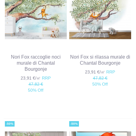
Nori Fox raccoglie noci
Nori Fox si rilassa murale di
murale di Chantal
Chantal Bourgonje
Bourgonje
23,91 €/㎡
RRP
23,91 €/㎡
RRP
47,82 €
47,82 €
50% Off
50% Off
-50%
-50%