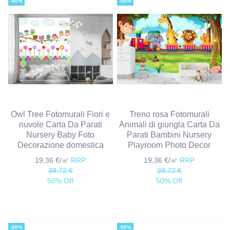
-50%
-50%
Owl Tree Fotomurali Fiori e
Treno rosa Fotomurali
nuvole Carta Da Parati
Animali di giungla Carta Da
Nursery Baby Foto
Parati Bambini Nursery
Decorazione domestica
Playroom Photo Decor
19,36 €/㎡
RRP
19,36 €/㎡
RRP
38,72 €
38,72 €
50% Off
50% Off
-50%
-50%