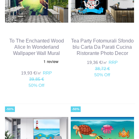
To The Enchanted Wood
Tea Party Fotomurali Sfondo
Alice In Wonderland
blu Carta Da Parati Cucina
Wallpaper Wall Mural
Ristorante Photo Decor
19,36 €/㎡
RRP
38,72 €
19,93 €/㎡
RRP
50% Off
39,85 €
50% Off
-50%
-50%