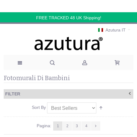
FREE TRACKED 48 UK Shipping!
Azutura IT
Fotomurali Di Bambini
FILTER
Sort By
Pagina:
1
2
3
4