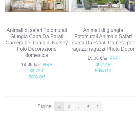
Animali di safari Fotomurali
Animali di giungla
Giungla Carta Da Parati
Fotomurali Animale Safari
Camera dei bambini Nursey
Carta Da Parati Camera per
Foto Decorazione
ragazzi ragazzi Photo Decor
domestica
19,36 €/㎡
RRP
19,36 €/㎡
RRP
38,72 €
38,72 €
50% Off
50% Off
Pagina:
1
2
3
4