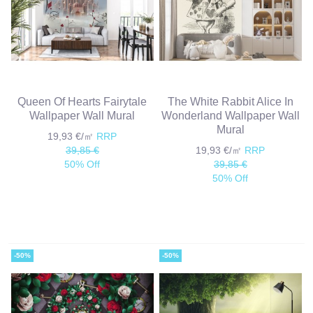
Queen Of Hearts Fairytale
The White Rabbit Alice In
Wallpaper Wall Mural
Wonderland Wallpaper Wall
Mural
19,93 €/㎡
RRP
39,85 €
19,93 €/㎡
RRP
50% Off
39,85 €
50% Off
-50%
-50%