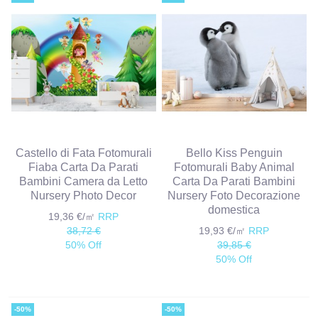
Castello di Fata Fotomurali
Bello Kiss Penguin
Fiaba Carta Da Parati
Fotomurali Baby Animal
Bambini Camera da Letto
Carta Da Parati Bambini
Nursery Photo Decor
Nursery Foto Decorazione
domestica
19,36 €/㎡
RRP
38,72 €
19,93 €/㎡
RRP
50% Off
39,85 €
50% Off
-50%
-50%