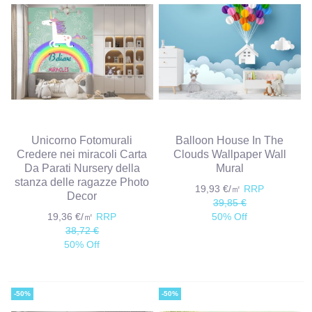
Unicorno Fotomurali
Balloon House In The
Credere nei miracoli Carta
Clouds Wallpaper Wall
Da Parati Nursery della
Mural
stanza delle ragazze Photo
19,93 €/㎡
RRP
Decor
39,85 €
19,36 €/㎡
RRP
50% Off
38,72 €
50% Off
-50%
-50%