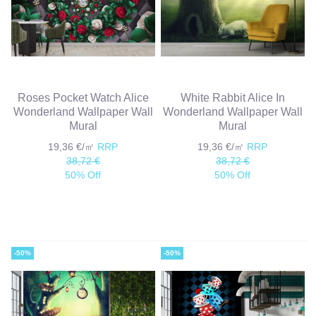
Roses Pocket Watch Alice
White Rabbit Alice In
Wonderland Wallpaper Wall
Wonderland Wallpaper Wall
Mural
Mural
19,36 €/㎡
RRP
19,36 €/㎡
RRP
38,72 €
38,72 €
50% Off
50% Off
-50%
-50%