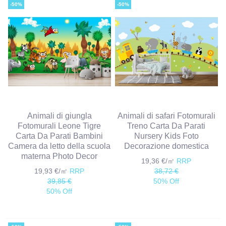
-50%
-50%
Animali di giungla
Animali di safari Fotomurali
Fotomurali Leone Tigre
Treno Carta Da Parati
Carta Da Parati Bambini
Nursery Kids Foto
Camera da letto della scuola
Decorazione domestica
materna Photo Decor
19,36 €/㎡
RRP
19,93 €/㎡
RRP
38,72 €
39,85 €
50% Off
50% Off