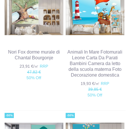
Nori Fox dorme murale di
Animali In Mare Fotomurali
Chantal Bourgonje
Leone Carta Da Parati
Bambini Camera da letto
23,91 €/㎡
RRP
della scuola materna Foto
47,82 €
Decorazione domestica
50% Off
19,93 €/㎡
RRP
39,85 €
50% Off
-50%
-50%