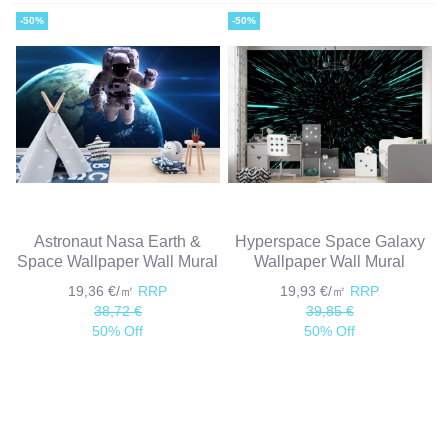
-50%
-50%
Astronaut Nasa Earth &
Hyperspace Space Galaxy
Space Wallpaper Wall Mural
Wallpaper Wall Mural
19,36 €/㎡
RRP
19,93 €/㎡
RRP
38,72 €
39,85 €
50% Off
50% Off