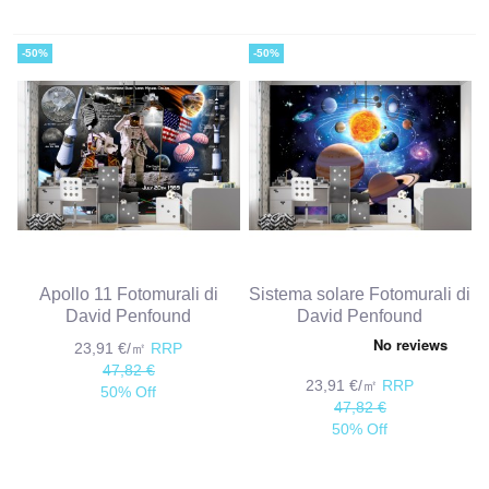
-50%
-50%
Apollo 11 Fotomurali di
Sistema solare Fotomurali di
David Penfound
David Penfound
23,91 €/㎡
RRP
47,82 €
23,91 €/㎡
RRP
50% Off
47,82 €
50% Off