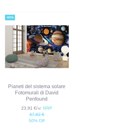
-50%
Pianeti del sistema solare
Fotomurali di David
Penfound
23,91 €/㎡
RRP
47,82 €
50% Off