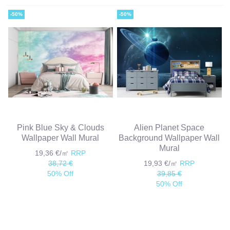
-50%
-50%
Pink Blue Sky & Clouds
Alien Planet Space
Wallpaper Wall Mural
Background Wallpaper Wall
Mural
19,36 €/㎡
RRP
38,72 €
19,93 €/㎡
RRP
50% Off
39,85 €
50% Off