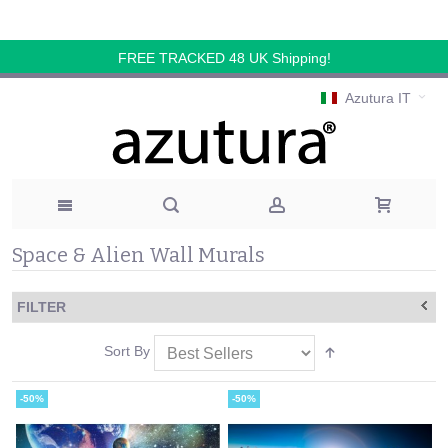
FREE TRACKED 48 UK Shipping!
Azutura IT
Space & Alien Wall Murals
FILTER
Sort By
-50%
-50%