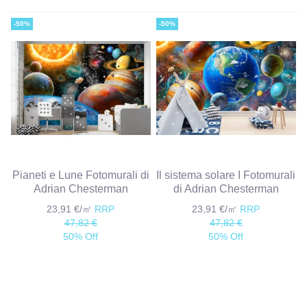
-50%
-50%
Pianeti e Lune Fotomurali di
Il sistema solare I Fotomurali
Adrian Chesterman
di Adrian Chesterman
23,91 €/㎡
RRP
23,91 €/㎡
RRP
47,82 €
47,82 €
50% Off
50% Off