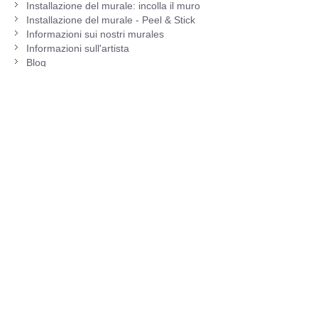
Installazione del murale: incolla il muro
Installazione del murale - Peel & Stick
Informazioni sui nostri murales
Informazioni sull'artista
Blog
DI
Riguardo a noi
Contattaci
Informazioni sulla consegna
Opzioni di pagamento
Rimborsi e resi
Sitemap
Contact Information
Unit 20 Pearsons Industrial Estate
Durham DH5 0BG
0191 751 0808
helpdesk@azutura.com