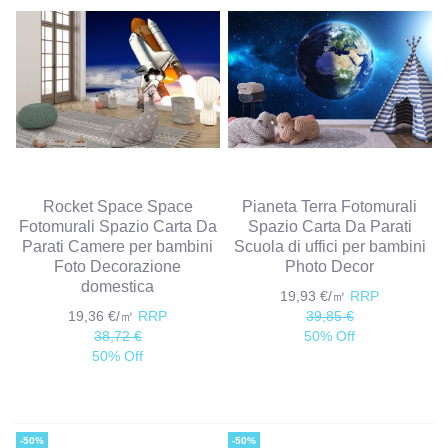
Rocket Space Space
Pianeta Terra Fotomurali
Fotomurali Spazio Carta Da
Spazio Carta Da Parati
Parati Camere per bambini
Scuola di uffici per bambini
Foto Decorazione
Photo Decor
domestica
19,93 €/㎡
RRP
19,36 €/㎡
RRP
39,85 €
38,72 €
50% Off
50% Off
-50%
-50%