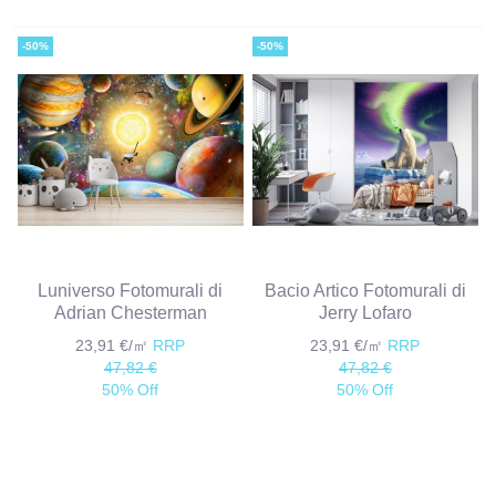
-50%
-50%
Luniverso Fotomurali di
Bacio Artico Fotomurali di
Adrian Chesterman
Jerry Lofaro
23,91 €/㎡
RRP
23,91 €/㎡
RRP
47,82 €
47,82 €
50% Off
50% Off