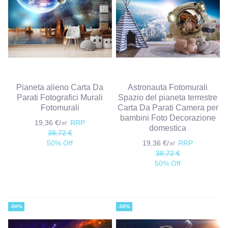
Pianeta alieno Carta Da
Astronauta Fotomurali
Parati Fotografici Murali
Spazio del pianeta terrestre
Fotomurali
Carta Da Parati Camera per
bambini Foto Decorazione
19,36 €/㎡
RRP
domestica
38,72 €
50% Off
19,36 €/㎡
RRP
38,72 €
50% Off
-50%
-50%