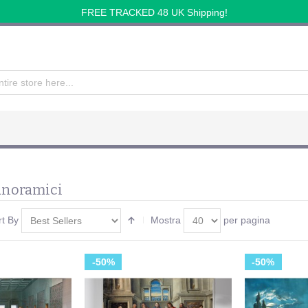
FREE TRACKED 48 UK Shipping!
anoramici
rt By
Mostra
per pagina
-50%
-50%