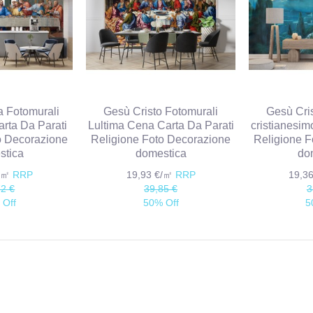
a Fotomurali
Gesù Cristo Fotomurali
Gesù Cris
arta Da Parati
Lultima Cena Carta Da Parati
cristianesim
o Decorazione
Religione Foto Decorazione
Religione F
stica
domestica
do
€/㎡
RRP
19,93 €/㎡
RRP
19,3
72 €
39,85 €
3
 Off
50% Off
5