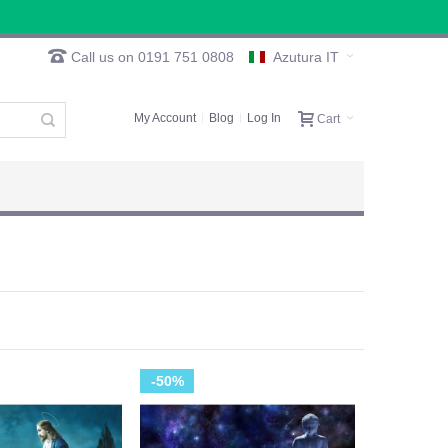
Call us on 0191 751 0808
Azutura IT
My Account
Blog
Log In
Cart
-50%