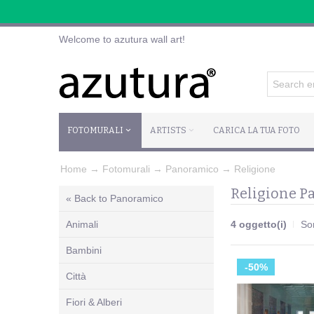
Welcome to azutura wall art!
FOTOMURALI
ARTISTS
CARICA LA TUA FOTO
Home
→
Fotomurali
→
Panoramico
→
Religione
Religione P
« Back to Panoramico
Animali
4 oggetto(i)
So
Bambini
-50%
Città
Fiori & Alberi