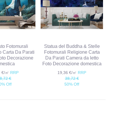
to Fotomurali
Statua del Buddha & Stelle
o Carta Da Parati
Fotomurali Religione Carta
oto Decorazione
Da Parati Camera da letto
mestica
Foto Decorazione domestica
6 €/㎡
RRP
19,36 €/㎡
RRP
8,72 €
38,72 €
0% Off
50% Off