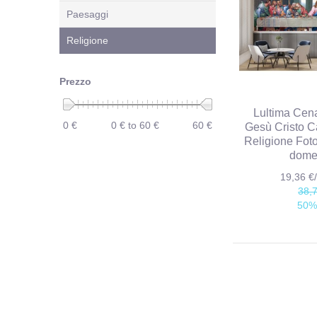
Paesaggi
Religione
Prezzo
Lultima Cen
0 €
0 € to 60 €
60 €
Gesù Cristo C
Religione Fot
dome
19,36 
38,
50%