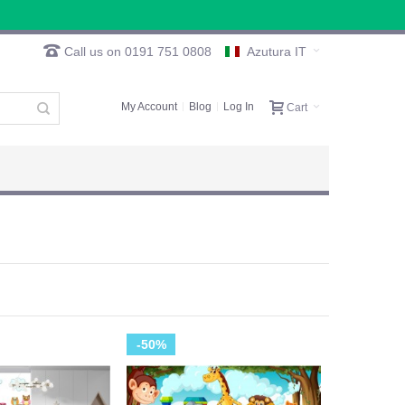
Call us on 0191 751 0808
Azutura IT
My Account
Blog
Log In
Cart
-50%