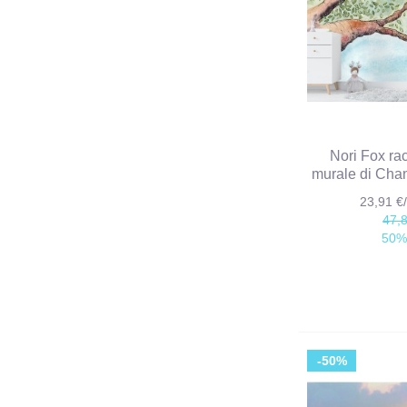
Nori Fox ra
murale di Cha
23,91 
47,
50%
-50%