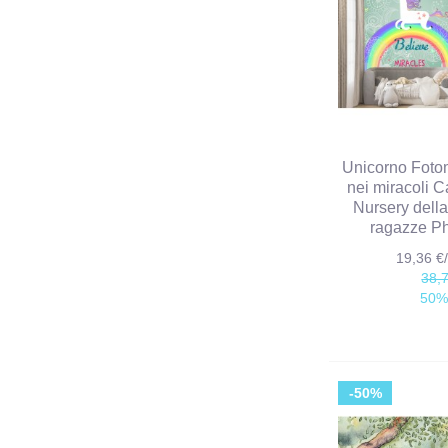
Unicorno Foto
nei miracoli C
Nursery della
ragazze P
19,36 
38,
50%
-50%