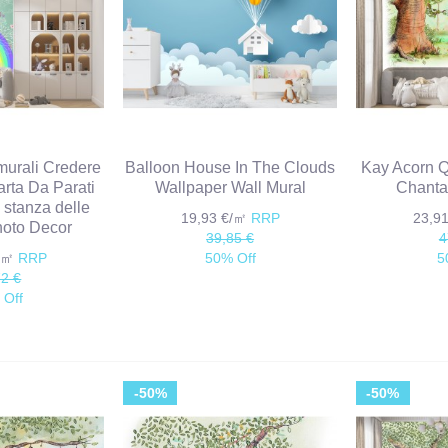
murali Credere
Balloon House In The Clouds
Kay Acorn Q
arta Da Parati
Wallpaper Wall Mural
Chanta
 stanza delle
19,93 €/㎡
RRP
23,9
hoto Decor
39,85 €
4
€/㎡
RRP
50% Off
5
72 €
 Off
-50%
-50%