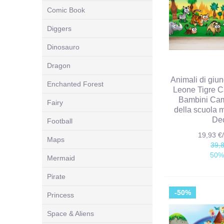
Comic Book
Diggers
Dinosauro
Dragon
Animali di giu
Enchanted Forest
Leone Tigre C
Bambini Cam
Fairy
della scuola 
De
Football
19,93 
Maps
39,
50%
Mermaid
Pirate
-50%
Princess
Space & Aliens