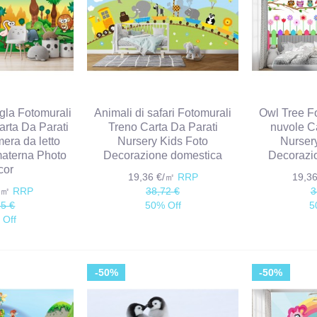
ngla Fotomurali
Animali di safari Fotomurali
Owl Tree Fo
arta Da Parati
Treno Carta Da Parati
nuvole C
era da letto
Nursery Kids Foto
Nurser
materna Photo
Decorazione domestica
Decorazi
cor
19,36 €/㎡
RRP
19,3
€/㎡
RRP
38,72 €
3
85 €
50% Off
5
 Off
-50%
-50%