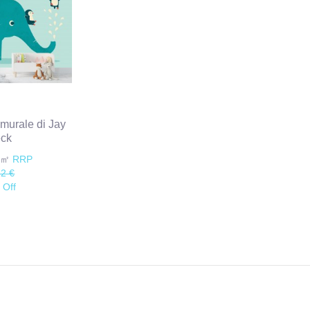
murale di Jay
eck
€/㎡
RRP
82 €
 Off