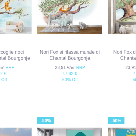
ccoglie noci
Nori Fox si rilassa murale di
Nori Fox d
ntal Bourgonje
Chantal Bourgonje
Chanta
€/㎡
RRP
23,91 €/㎡
RRP
23,9
82 €
47,82 €
4
 Off
50% Off
5
-50%
-50%