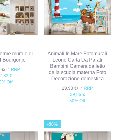
orme murale di
Animali In Mare Fotomurali
l Bourgonje
Leone Carta Da Parati
Bambini Camera da letto
1 €/㎡
RRP
della scuola materna Foto
7,82 €
Decorazione domestica
0% Off
19,93 €/㎡
RRP
39,85 €
50% Off
-50%