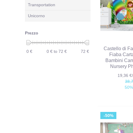
Transportation
Unicorno
Prezzo
Castello di F
0 €
0 € to 72 €
72 €
Fiaba Cart
Bambini Cam
Nursery P
19,36 
38,
50%
-50%