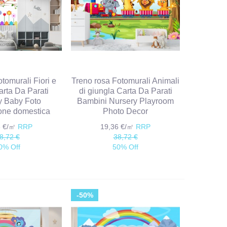
tomurali Fiori e
Treno rosa Fotomurali Animali
arta Da Parati
di giungla Carta Da Parati
y Baby Foto
Bambini Nursery Playroom
one domestica
Photo Decor
6 €/㎡
RRP
19,36 €/㎡
RRP
8,72 €
38,72 €
0% Off
50% Off
-50%