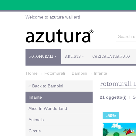
Welcome to azutura wall art!
FOTOMURALI
ARTISTS
CARICA LA TUA FOTO
Home
→
Fotomurali
→
Bambini
→
Infante
Fotomurali D
« Back to Bambini
Infante
21 oggetto(i)
S
Alice In Wonderland
-50%
Animals
Circus