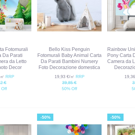
ata Fotomurali
Bello Kiss Penguin
Rainbow Uni
a Da Parati
Fotomurali Baby Animal Carta
Pony Carta D
era da Letto
Da Parati Bambini Nursery
Camera da Le
hoto Decor
Foto Decorazione domestica
Decorazi
€/㎡
RRP
19,93 €/㎡
RRP
19,3
72 €
39,85 €
3
 Off
50% Off
5
-50%
-50%