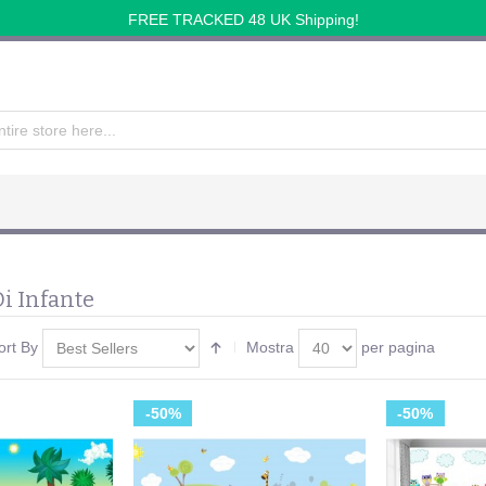
FREE TRACKED 48 UK Shipping!
i Infante
ort By
Mostra
per pagina
-50%
-50%