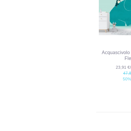
Acquascivolo 
Fl
23,91 
47,
50%