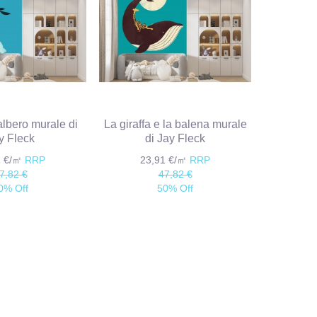
 albero murale di
La giraffa e la balena murale
y Fleck
di Jay Fleck
1 €/㎡
RRP
23,91 €/㎡
RRP
7,82 €
47,82 €
0% Off
50% Off