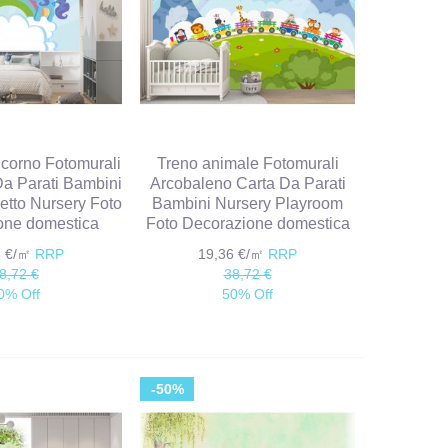
corno Fotomurali
Treno animale Fotomurali
a Parati Bambini
Arcobaleno Carta Da Parati
tto Nursery Foto
Bambini Nursery Playroom
one domestica
Foto Decorazione domestica
6 €/㎡
RRP
19,36 €/㎡
RRP
8,72 €
38,72 €
0% Off
50% Off
-50%