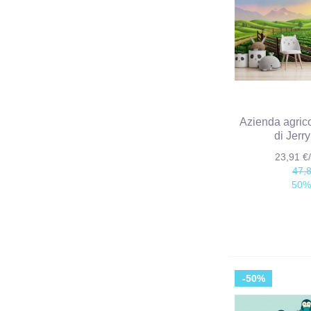
Azienda agric
di Jerr
23,91 
47,
50%
-50%