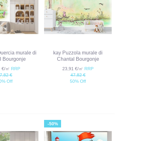
uercia murale di
kay Puzzola murale di
l Bourgonje
Chantal Bourgonje
1 €/㎡
RRP
23,91 €/㎡
RRP
7,82 €
47,82 €
0% Off
50% Off
-50%