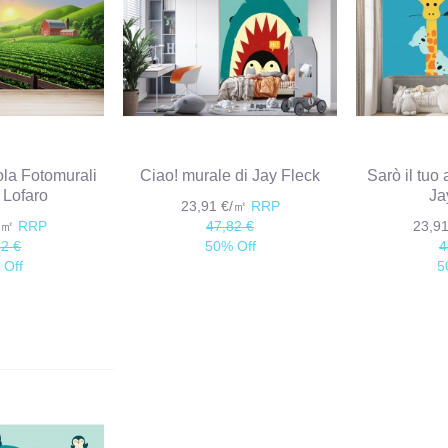
ola Fotomurali
Ciao! murale di Jay Fleck
Sarò il tuo
y Lofaro
Ja
23,91 €/㎡
RRP
€/㎡
RRP
47,82 €
23,9
82 €
50% Off
4
 Off
5