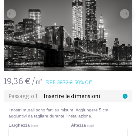
19,36 € /㎡
RRP
38.72 €
50% Off
Passaggio 1
Inserire le dimensioni
?
I nostri murali sono fatti su misura. Aggiungere 5 cm
aggiuntivi da tagliare durante l'installazione.
Larghezza
Altezza
(cm)
(cm)