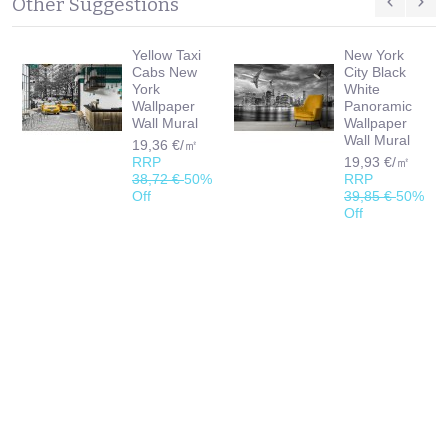
Other Suggestions
Yellow Taxi
New York
Cabs New
City Black
York
White
Wallpaper
Panoramic
Wall Mural
Wallpaper
Wall Mural
19,36 €/㎡
RRP
19,93 €/㎡
38,72 €
50%
RRP
Off
39,85 €
50%
Off