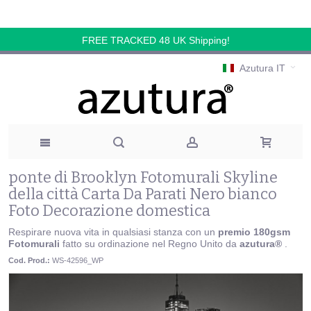
FREE TRACKED 48 UK Shipping!
Azutura IT
ponte di Brooklyn Fotomurali Skyline
della città Carta Da Parati Nero bianco
Foto Decorazione domestica
Respirare nuova vita in qualsiasi stanza con un
premio 180gsm
Fotomurali
fatto su ordinazione nel Regno Unito da
azutura®
.
Cod. Prod.:
WS-42596_WP