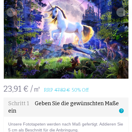
23,91 € /㎡
RRP
47.82 €
50% Off
Schritt 1
Geben Sie die gewünschten Maße
ein
?
Unsere Fototapeten werden nach Maß gefertigt. Addieren Sie
5 cm als Beschnitt für die Anbringung.