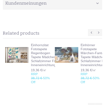
Kundenmeinungen
Related products
Einhornzitat
Einhörner
Fototapete
Fototapete
Regenbogen
Märchen-Fantas
Tapete Mädchen
Tapete Mädche
Schlafzimmer Foto
Schlafzimmer F
Inneneinrichtungen
Inneneinrichtun
19,36 €/㎡
19,36 €/㎡
RRP
RRP
38,72 €
50%
38,72 €
50%
Off
Off