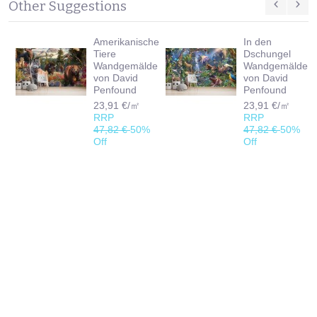
Other Suggestions
Amerikanische
In den
Tiere
Dschungel
Wandgemälde
Wandgemälde
von David
von David
Penfound
Penfound
23,91 €/㎡
23,91 €/㎡
RRP
RRP
47,82 €
50%
47,82 €
50%
Off
Off