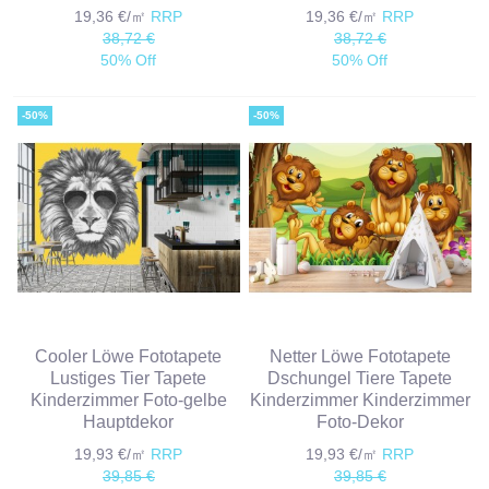
19,36 €/㎡
RRP
19,36 €/㎡
RRP
38,72 €
38,72 €
50% Off
50% Off
-50%
-50%
Cooler Löwe Fototapete
Netter Löwe Fototapete
Lustiges Tier Tapete
Dschungel Tiere Tapete
Kinderzimmer Foto-gelbe
Kinderzimmer Kinderzimmer
Hauptdekor
Foto-Dekor
19,93 €/㎡
RRP
19,93 €/㎡
RRP
39,85 €
39,85 €