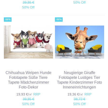
39,85 €
50% Off
50% Off
-50%
-50%
Chihuahua Welpen Hunde
Neugierige Giraffe
Fototapete Süße Tiere
Fototapete Lustiges Tier
Tapete Mädchenzimmer
Tapete Kinderzimmer Foto
Foto-Dekor
Inneneinrichtungen
19,93 €/㎡
RRP
19,36 €/㎡
RRP
39,85 €
38,72 €
50% Off
50% Off