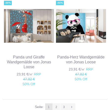
-50%
-50%
Panda und Giraffe
Panda-Herz Wandgemälde
Wandgemälde von Jonas
von Jonas Loose
Loose
23,91 €/㎡
RRP
23,91 €/㎡
RRP
47,82 €
47,82 €
50% Off
50% Off
Seite:
1
2
3