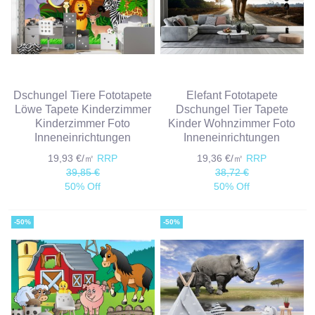
Dschungel Tiere Fototapete
Elefant Fototapete
Löwe Tapete Kinderzimmer
Dschungel Tier Tapete
Kinderzimmer Foto
Kinder Wohnzimmer Foto
Inneneinrichtungen
Inneneinrichtungen
19,93 €/㎡
RRP
19,36 €/㎡
RRP
39,85 €
38,72 €
50% Off
50% Off
-50%
-50%