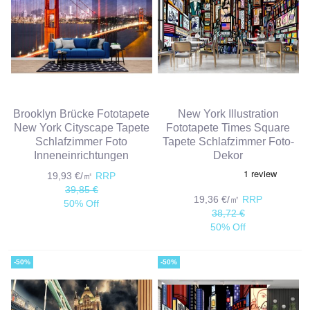
Brooklyn Brücke Fototapete
New York Illustration
New York Cityscape Tapete
Fototapete Times Square
Schlafzimmer Foto
Tapete Schlafzimmer Foto-
Inneneinrichtungen
Dekor
19,93 €/㎡
RRP
39,85 €
19,36 €/㎡
RRP
50% Off
38,72 €
50% Off
-50%
-50%