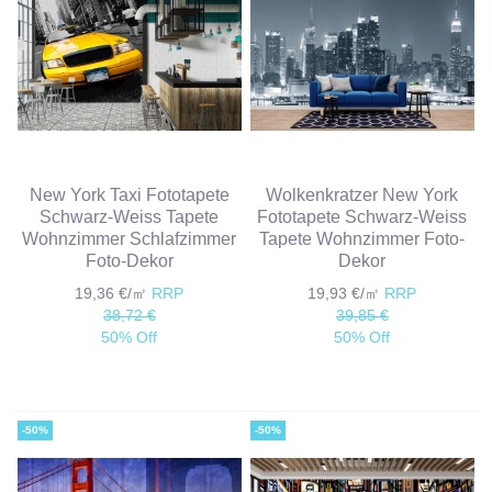
New York Taxi Fototapete
Wolkenkratzer New York
Schwarz-Weiss Tapete
Fototapete Schwarz-Weiss
Wohnzimmer Schlafzimmer
Tapete Wohnzimmer Foto-
Foto-Dekor
Dekor
19,36 €/㎡
RRP
19,93 €/㎡
RRP
38,72 €
39,85 €
50% Off
50% Off
-50%
-50%