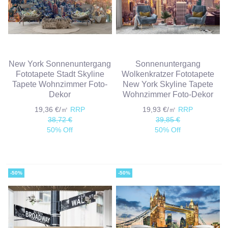
New York Sonnenuntergang
Sonnenuntergang
Fototapete Stadt Skyline
Wolkenkratzer Fototapete
Tapete Wohnzimmer Foto-
New York Skyline Tapete
Dekor
Wohnzimmer Foto-Dekor
19,36 €/㎡
RRP
19,93 €/㎡
RRP
38,72 €
39,85 €
50% Off
50% Off
-50%
-50%