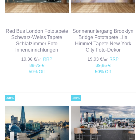
Red Bus London Fototapete
Sonnenuntergang Brooklyn
Schwarz-Weiss Tapete
Bridge Fototapete Lila
Schlafzimmer Foto
Himmel Tapete New York
Inneneinrichtungen
City Foto-Dekor
19,36 €/㎡
RRP
19,93 €/㎡
RRP
38,72 €
39,85 €
50% Off
50% Off
-50%
-50%