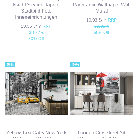
Nacht Skyline Tapete
Panoramic Wallpaper Wall
Stadtbild Foto
Mural
Inneneinrichtungen
19,93 €/㎡
RRP
19,36 €/㎡
RRP
39,85 €
38,72 €
50% Off
50% Off
-50%
-50%
Yellow Taxi Cabs New York
London City Street Art