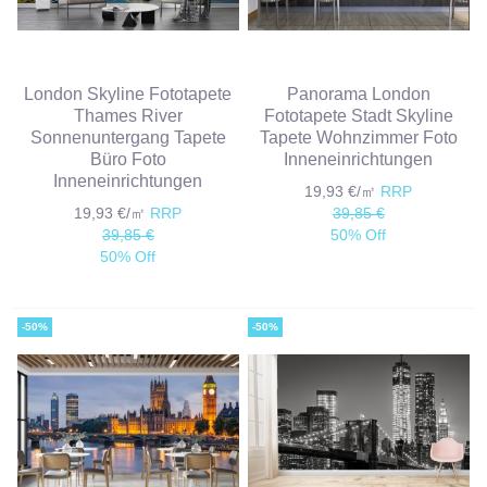
London Skyline Fototapete
Panorama London
Thames River
Fototapete Stadt Skyline
Sonnenuntergang Tapete
Tapete Wohnzimmer Foto
Büro Foto
Inneneinrichtungen
Inneneinrichtungen
19,93 €/㎡
RRP
19,93 €/㎡
RRP
39,85 €
39,85 €
50% Off
50% Off
-50%
-50%