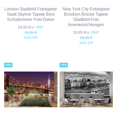
London Stadtbild Fototapete
New York City Fototapete
Stadt Skyline Tapete Büro
Brooklyn Brücke Tapete
Schlafzimmer Foto-Dekor
Stadtbild Foto
Inneneinrichtungen
19,93 €/㎡
RRP
39,85 €
19,93 €/㎡
RRP
50% Off
39,85 €
50% Off
-50%
-50%