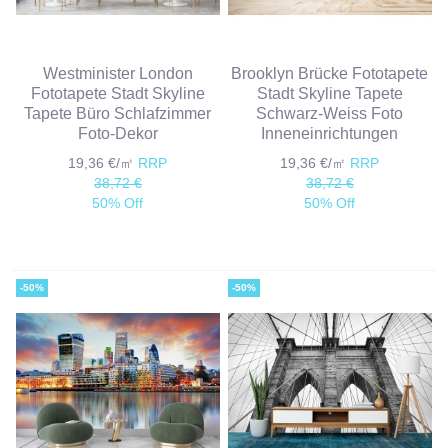
Westminister London
Brooklyn Brücke Fototapete
Fototapete Stadt Skyline
Stadt Skyline Tapete
Tapete Büro Schlafzimmer
Schwarz-Weiss Foto
Foto-Dekor
Inneneinrichtungen
19,36 €/㎡
RRP
19,36 €/㎡
RRP
38,72 €
38,72 €
50% Off
50% Off
-50%
-50%