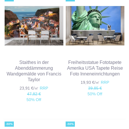
Staithes in der
Freiheitsstatue Fototapete
Abenddämmerung
Amerika USA Tapete Reise
Wandgemälde von Francis
Foto Inneneinrichtungen
Taylor
19,93 €/㎡
RRP
23,91 €/㎡
RRP
39,85 €
47,82 €
50% Off
50% Off
-50%
-50%