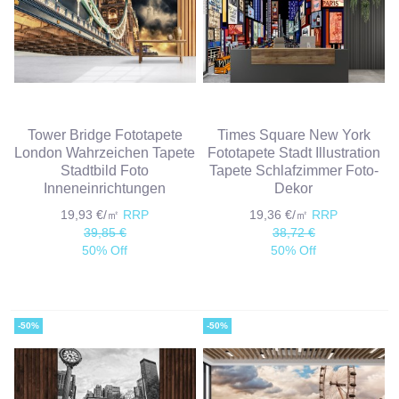
Tower Bridge Fototapete
Times Square New York
London Wahrzeichen Tapete
Fototapete Stadt Illustration
Stadtbild Foto
Tapete Schlafzimmer Foto-
Inneneinrichtungen
Dekor
19,93 €/㎡
RRP
19,36 €/㎡
RRP
39,85 €
38,72 €
50% Off
50% Off
-50%
-50%