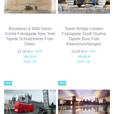
Broadway & Wall Street
Tower Bridge London
Schild Fototapete New York
Fototapete Stadt Skyline
Tapete Schlafzimmer Foto-
Tapete Büro Foto
Dekor
Inneneinrichtungen
19,36 €/㎡
RRP
19,93 €/㎡
RRP
38,72 €
39,85 €
50% Off
50% Off
-50%
-50%