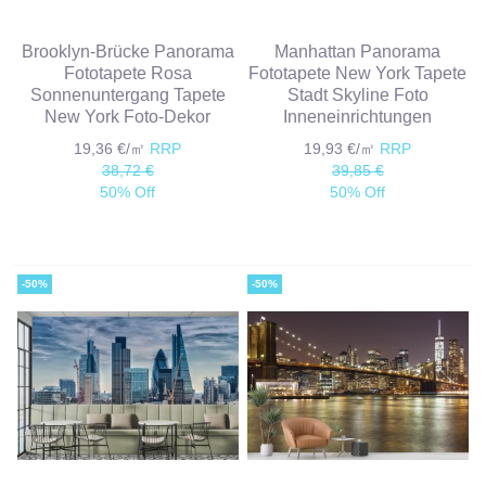
Brooklyn-Brücke Panorama
Manhattan Panorama
Fototapete Rosa
Fototapete New York Tapete
Sonnenuntergang Tapete
Stadt Skyline Foto
New York Foto-Dekor
Inneneinrichtungen
19,36 €/㎡
RRP
19,93 €/㎡
RRP
38,72 €
39,85 €
50% Off
50% Off
-50%
-50%