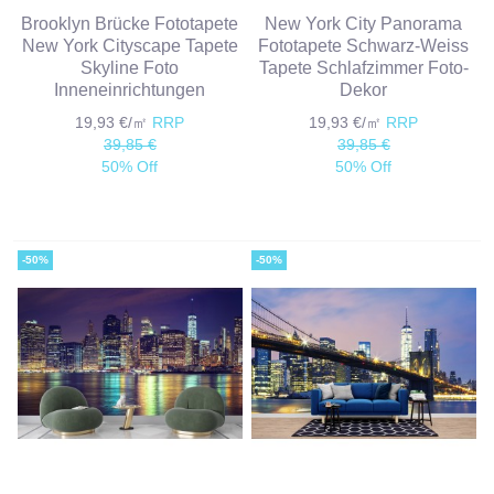
Brooklyn Brücke Fototapete
New York City Panorama
New York Cityscape Tapete
Fototapete Schwarz-Weiss
Skyline Foto
Tapete Schlafzimmer Foto-
Inneneinrichtungen
Dekor
19,93 €/㎡
RRP
19,93 €/㎡
RRP
39,85 €
39,85 €
50% Off
50% Off
-50%
-50%