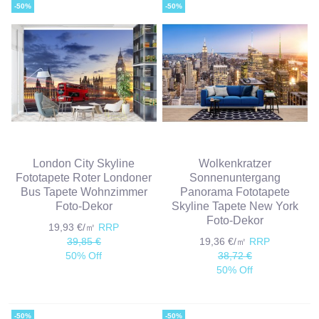
-50%
-50%
London City Skyline
Wolkenkratzer
Fototapete Roter Londoner
Sonnenuntergang
Bus Tapete Wohnzimmer
Panorama Fototapete
Foto-Dekor
Skyline Tapete New York
Foto-Dekor
19,93 €/㎡
RRP
39,85 €
19,36 €/㎡
RRP
50% Off
38,72 €
50% Off
-50%
-50%