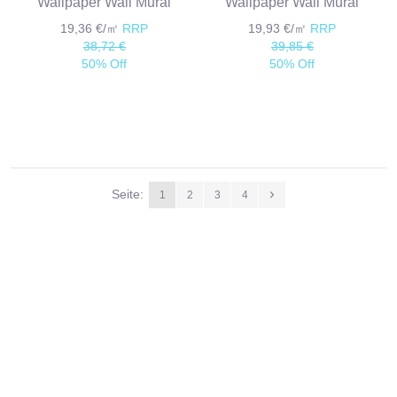
Wallpaper Wall Mural
Wallpaper Wall Mural
19,36 €/㎡
RRP
19,93 €/㎡
RRP
38,72 €
39,85 €
50% Off
50% Off
Seite:
1
2
3
4