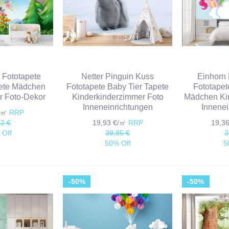
e Fototapete
Netter Pinguin Kuss
Einhorn
ete Mädchen
Fototapete Baby Tier Tapete
Fototapet
r Foto-Dekor
Kinderkinderzimmer Foto
Mädchen Ki
Inneneinrichtungen
Innenei
€/㎡
RRP
72 €
19,93 €/㎡
RRP
19,3
 Off
39,85 €
3
50% Off
5
-50%
-50%