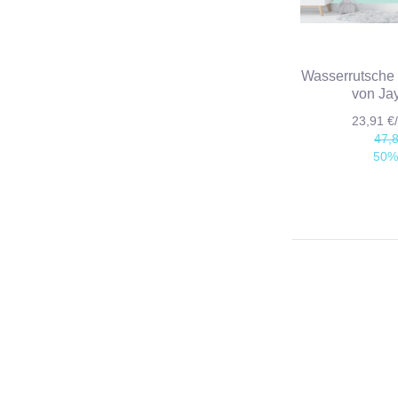
Wasserrutsch
von Ja
23,91 
47,
50%