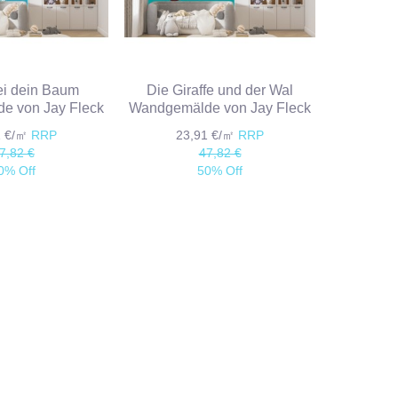
ei dein Baum
Die Giraffe und der Wal
e von Jay Fleck
Wandgemälde von Jay Fleck
1 €/㎡
RRP
23,91 €/㎡
RRP
7,82 €
47,82 €
0% Off
50% Off