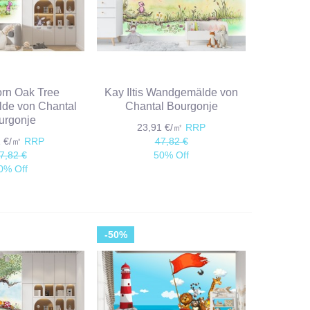
rn Oak Tree
Kay Iltis Wandgemälde von
de von Chantal
Chantal Bourgonje
urgonje
23,91 €/㎡
RRP
1 €/㎡
RRP
47,82 €
7,82 €
50% Off
0% Off
-50%