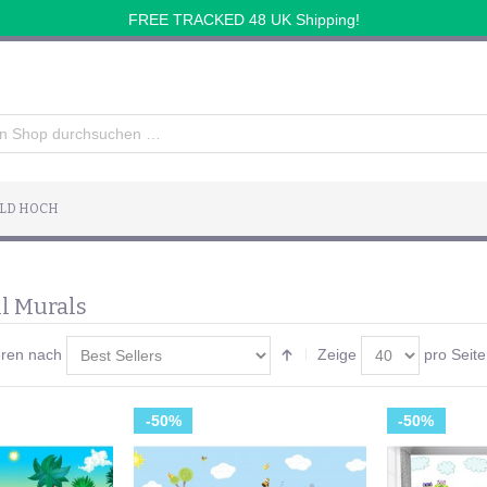
FREE TRACKED 48 UK Shipping!
ILD HOCH
l Murals
eren nach
Zeige
pro Seite
-50%
-50%