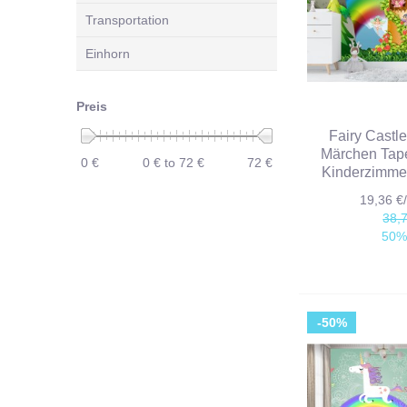
Transportation
Einhorn
Preis
Fairy Castl
Märchen Tap
0 €
0 € to 72 €
72 €
Kinderzimme
19,36 
38,
50%
-50%