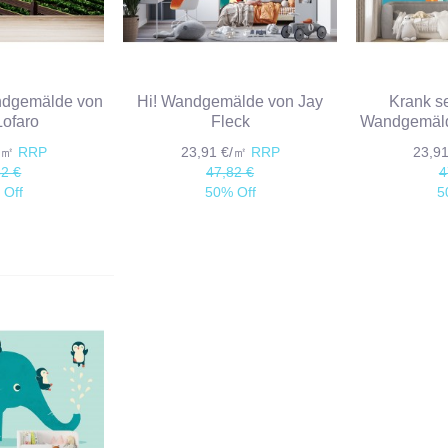
ndgemälde von
Hi! Wandgemälde von Jay
Krank s
Lofaro
Fleck
Wandgemäld
€/㎡
RRP
23,91 €/㎡
RRP
23,9
82 €
47,82 €
4
 Off
50% Off
5