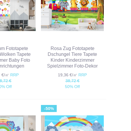
m Fototapete
Rosa Zug Fototapete
Wolken Tapete
Dschungel Tiere Tapete
mer Baby Foto
Kinder Kinderzimmer
nrichtungen
Spielzimmer Foto-Dekor
6 €/㎡
RRP
19,36 €/㎡
RRP
8,72 €
38,72 €
0% Off
50% Off
-50%