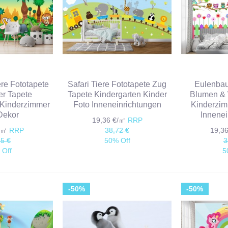
re Fototapete
Safari Tiere Fototapete Zug
Eulenbau
er Tapete
Tapete Kindergarten Kinder
Blumen & 
 Kinderzimmer
Foto Inneneinrichtungen
Kinderzim
Dekor
Innenei
19,36 €/㎡
RRP
€/㎡
RRP
38,72 €
19,3
85 €
50% Off
3
 Off
5
-50%
-50%