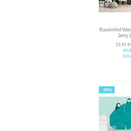
Bauernhof Wa
Jerry 
23,91 
47,
50%
-50%