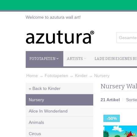
Welcome to azutura wall art!
FOTOTAPETEN
ARTISTS
LADE DEIN EIGENES B
Home
→
Fototapeten
→
Kinder
→
Nursery
Nursery Wal
« Back to Kinder
Nursery
21 Artikel
Sorti
Alice In Wonderland
-50%
Animals
Circus