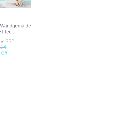
e Wandgemälde
y Fleck
€/㎡
RRP
82 €
 Off