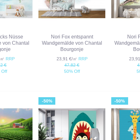
icks Nüsse
Nori Fox entspannt
Nori 
 von Chantal
Wandgemälde von Chantal
Wandgemäl
gonje
Bourgonje
Bo
€/㎡
RRP
23,91 €/㎡
RRP
23,9
82 €
47,82 €
4
 Off
50% Off
5
-50%
-50%