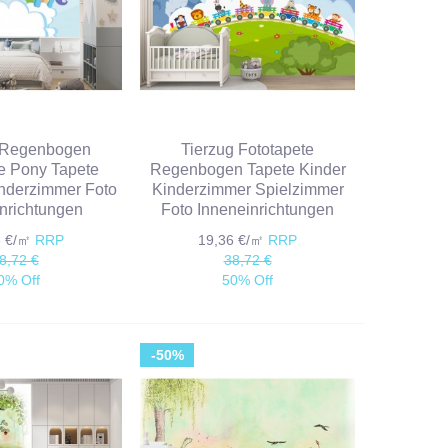
 Regenbogen
Tierzug Fototapete
e Pony Tapete
Regenbogen Tapete Kinder
nderzimmer Foto
Kinderzimmer Spielzimmer
nrichtungen
Foto Inneneinrichtungen
6 €/㎡
RRP
19,36 €/㎡
RRP
8,72 €
38,72 €
0% Off
50% Off
-50%