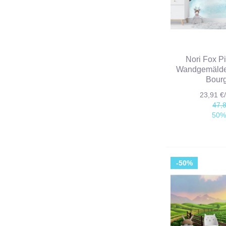
Nori Fox P
Wandgemälde
Bour
23,91 
47,
50%
-50%