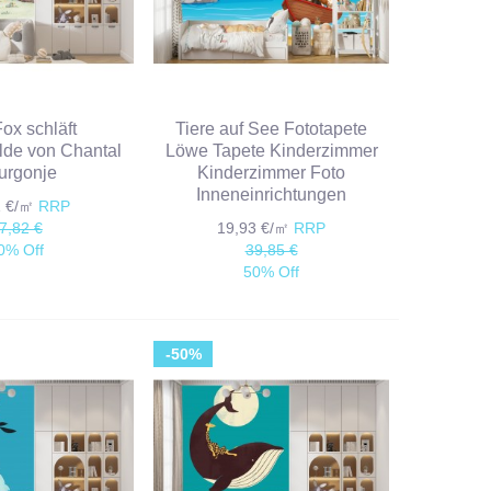
Fox schläft
Tiere auf See Fototapete
de von Chantal
Löwe Tapete Kinderzimmer
urgonje
Kinderzimmer Foto
Inneneinrichtungen
1 €/㎡
RRP
7,82 €
19,93 €/㎡
RRP
0% Off
39,85 €
50% Off
-50%