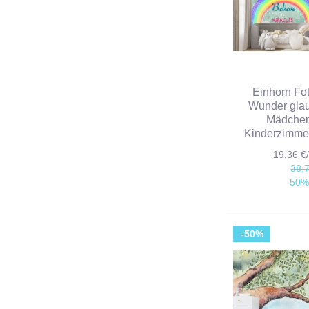
Einhorn Fo
Wunder gla
Mädche
Kinderzimme
19,36 
38,
50%
-50%