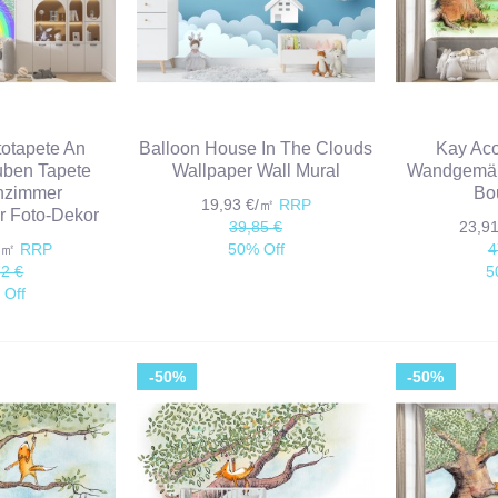
totapete An
Balloon House In The Clouds
Kay Aco
uben Tapete
Wallpaper Wall Mural
Wandgemäl
nzimmer
Bo
19,93 €/㎡
RRP
r Foto-Dekor
39,85 €
23,9
€/㎡
RRP
50% Off
4
72 €
5
 Off
-50%
-50%