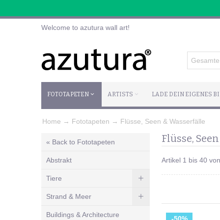
Welcome to azutura wall art!
FOTOTAPETEN
ARTISTS
LADE DEIN EIGENES B
Home
→
Fototapeten
→
Flüsse, Seen & Wasserfälle
Flüsse, Seen
« Back to Fototapeten
Abstrakt
Artikel 1 bis 40 v
Tiere
Strand & Meer
Buildings & Architecture
-50%