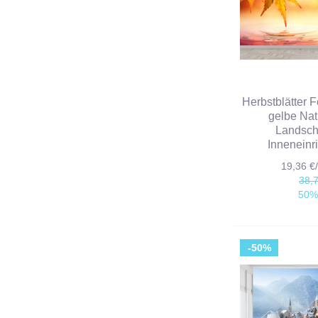
Herbstblätter 
gelbe Nat
Landsch
Inneneinr
19,36 
38,
50%
-50%