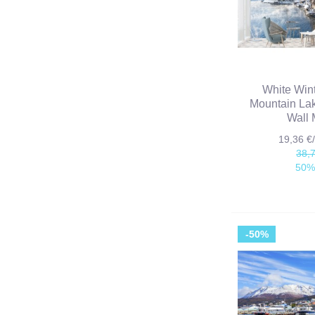
White Wint
Mountain La
Wall 
19,36 
38,
50%
-50%