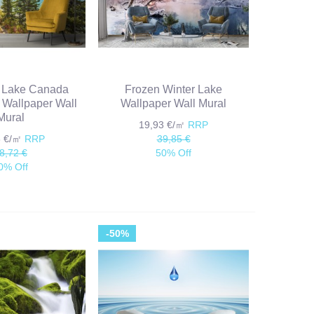
 Lake Canada
Frozen Winter Lake
Wallpaper Wall
Wallpaper Wall Mural
Mural
19,93 €/㎡
RRP
6 €/㎡
RRP
39,85 €
8,72 €
50% Off
0% Off
-50%