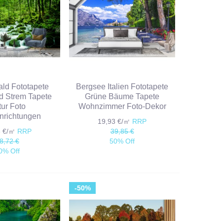
ld Fototapete
Bergsee Italien Fototapete
 Strem Tapete
Grüne Bäume Tapete
ur Foto
Wohnzimmer Foto-Dekor
nrichtungen
19,93 €/㎡
RRP
6 €/㎡
RRP
39,85 €
8,72 €
50% Off
0% Off
-50%