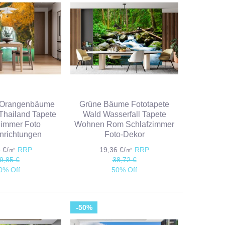
l Orangenbäume
Grüne Bäume Fototapete
Thailand Tapete
Wald Wasserfall Tapete
zimmer Foto
Wohnen Rom Schlafzimmer
nrichtungen
Foto-Dekor
3 €/㎡
RRP
19,36 €/㎡
RRP
9,85 €
38,72 €
0% Off
50% Off
-50%