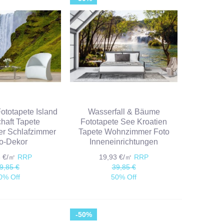
Fototapete Island
Wasserfall & Bäume
haft Tapete
Fototapete See Kroatien
r Schlafzimmer
Tapete Wohnzimmer Foto
o-Dekor
Inneneinrichtungen
3 €/㎡
RRP
19,93 €/㎡
RRP
9,85 €
39,85 €
0% Off
50% Off
-50%