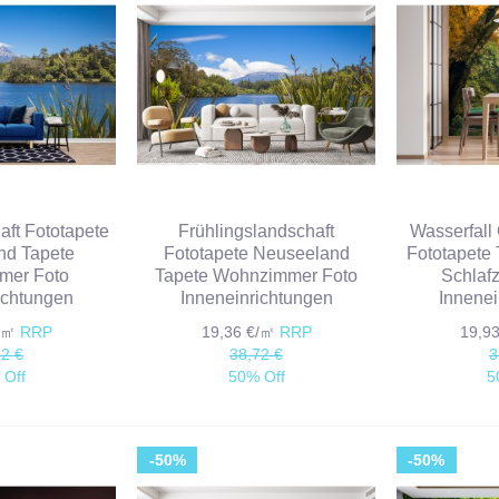
aft Fototapete
Frühlingslandschaft
Wasserfal
nd Tapete
Fototapete Neuseeland
Fototapete 
mer Foto
Tapete Wohnzimmer Foto
Schlaf
ichtungen
Inneneinrichtungen
Innenei
€/㎡
RRP
19,36 €/㎡
RRP
19,9
72 €
38,72 €
3
 Off
50% Off
5
-50%
-50%