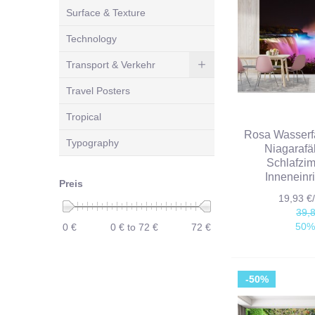
Surface & Texture
Technology
Transport & Verkehr
Travel Posters
Tropical
Rosa Wasserfa
Typography
Niagarafä
Schlafzi
Inneneinr
Preis
19,93 
39,
50%
0 €
0 € to 72 €
72 €
-50%