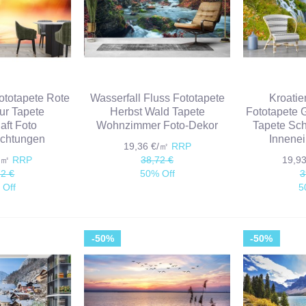
Fototapete Rote
Wasserfall Fluss Fototapete
Kroatie
ur Tapete
Herbst Wald Tapete
Fototapete 
aft Foto
Wohnzimmer Foto-Dekor
Tapete Sch
ichtungen
Innenei
19,36 €/㎡
RRP
€/㎡
RRP
38,72 €
19,9
72 €
50% Off
3
 Off
5
-50%
-50%