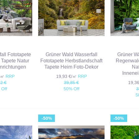
all Fototapete
Grüner Wald Wasserfall
Grüner Wa
Tapete Natur
Fototapete Herbstlandschaft
Regenwald
inrichtungen
Tapete Heim Foto-Dekor
Nat
Innenei
€/㎡
RRP
19,93 €/㎡
RRP
72 €
39,85 €
19,3
 Off
50% Off
3
5
-50%
-50%