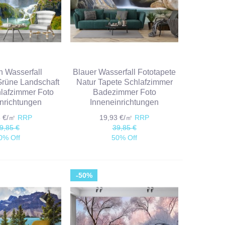
n Wasserfall
Blauer Wasserfall Fototapete
Grüne Landschaft
Natur Tapete Schlafzimmer
lafzimmer Foto
Badezimmer Foto
nrichtungen
Inneneinrichtungen
3 €/㎡
RRP
19,93 €/㎡
RRP
9,85 €
39,85 €
0% Off
50% Off
-50%