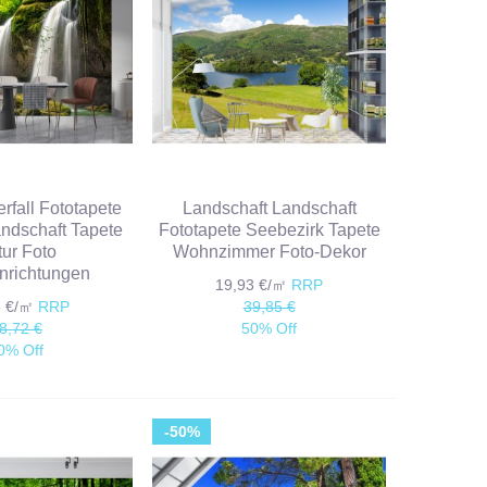
fall Fototapete
Landschaft Landschaft
ndschaft Tapete
Fototapete Seebezirk Tapete
ur Foto
Wohnzimmer Foto-Dekor
nrichtungen
19,93 €/㎡
RRP
6 €/㎡
RRP
39,85 €
8,72 €
50% Off
0% Off
-50%