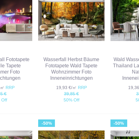
ll Fototapete
Wasserfall Herbst Bäume
Wald Wasser
lle Tapete
Fototapete Wald Tapete
Thailand La
mmer Foto
Wohnzimmer Foto
Nat
ichtungen
Inneneinrichtungen
Innenei
€/㎡
RRP
19,93 €/㎡
RRP
19,3
85 €
39,85 €
3
 Off
50% Off
5
-50%
-50%