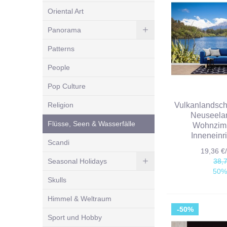
Oriental Art
Panorama
Patterns
People
Pop Culture
Religion
Vulkanlandsch
Neuseela
Flüsse, Seen & Wasserfälle
Wohnzim
Inneneinr
Scandi
19,36 
Seasonal Holidays
38,
50%
Skulls
Himmel & Weltraum
-50%
Sport und Hobby