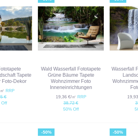
ototapete
Wald Wasserfall Fototapete
Wasserfall 
dschaft Tapete
Grüne Bäume Tapete
Landsc
 Foto-Dekor
Wohnzimmer Foto
Wohnzimme
Inneneinrichtungen
Fot
€/㎡
RRP
85 €
19,36 €/㎡
RRP
19,9
 Off
38,72 €
3
50% Off
5
-50%
-50%