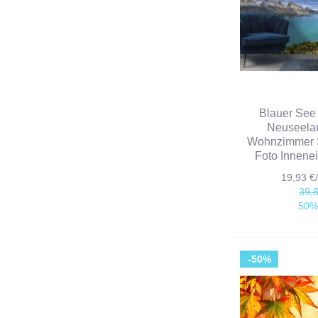
Blauer See
Neuseela
Wohnzimmer 
Foto Innene
19,93 
39,
50%
-50%