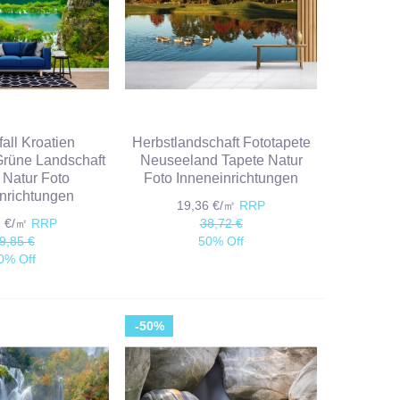
all Kroatien
Herbstlandschaft Fototapete
Grüne Landschaft
Neuseeland Tapete Natur
 Natur Foto
Foto Inneneinrichtungen
nrichtungen
19,36 €/㎡
RRP
3 €/㎡
RRP
38,72 €
9,85 €
50% Off
0% Off
-50%