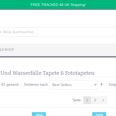
FREE TRACKED 48 UK Shipping!
ILD HOCH
 Und Wasserfälle Tapete & Fototapeten
on 61 gesamt
Sortieren nach
Zei
Seite:
1
2
-50%
-50%