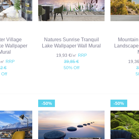
er Village
Natures Sunrise Tranquil
Mountain
ke Wallpaper
Lake Wallpaper Wall Mural
Landscape 
Mural
19,93 €/㎡
RRP
€/㎡
RRP
39,85 €
19,3
72 €
50% Off
3
 Off
5
-50%
-50%