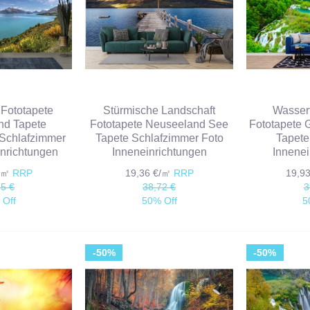
 Fototapete
Stürmische Landschaft
Wasserf
nd Tapete
Fototapete Neuseeland See
Fototapete 
Schlafzimmer
Tapete Schlafzimmer Foto
Tapete
inrichtungen
Inneneinrichtungen
Innenei
€/㎡
RRP
19,36 €/㎡
RRP
19,9
85 €
38,72 €
3
 Off
50% Off
5
-50%
-50%