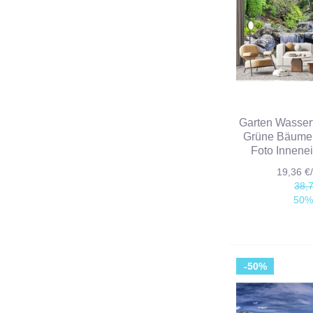
Garten Wasserf
Grüne Bäume 
Foto Innene
19,36 
38,
50%
-50%