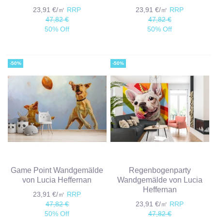
23,91 €/㎡
RRP
23,91 €/㎡
RRP
47,82 €
47,82 €
50% Off
50% Off
-50%
-50%
Game Point Wandgemälde
Regenbogenparty
von Lucia Heffernan
Wandgemälde von Lucia
Heffernan
23,91 €/㎡
RRP
47,82 €
23,91 €/㎡
RRP
50% Off
47,82 €