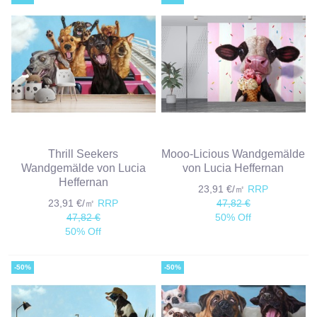
Thrill Seekers
Mooo-Licious Wandgemälde
Wandgemälde von Lucia
von Lucia Heffernan
Heffernan
23,91 €/㎡
RRP
23,91 €/㎡
RRP
47,82 €
47,82 €
50% Off
50% Off
-50%
-50%