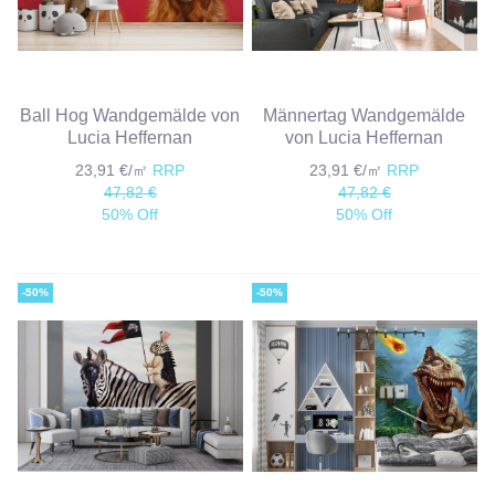
Ball Hog Wandgemälde von
Männertag Wandgemälde
Lucia Heffernan
von Lucia Heffernan
23,91 €/㎡
RRP
23,91 €/㎡
RRP
47,82 €
47,82 €
50% Off
50% Off
-50%
-50%