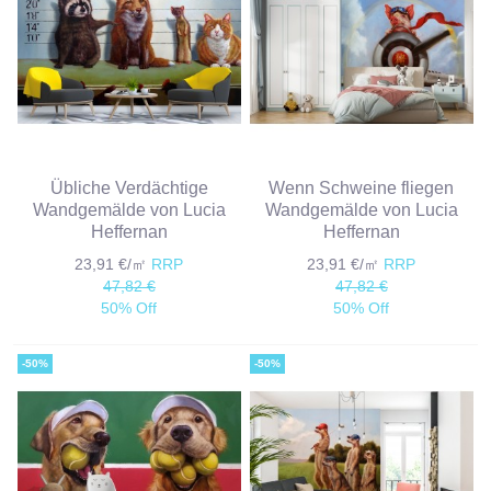
Übliche Verdächtige
Wenn Schweine fliegen
Wandgemälde von Lucia
Wandgemälde von Lucia
Heffernan
Heffernan
23,91 €/㎡
RRP
23,91 €/㎡
RRP
47,82 €
47,82 €
50% Off
50% Off
-50%
-50%